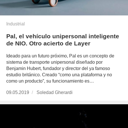
Industrial
Pal, el vehículo unipersonal inteligente
de NIO. Otro acierto de Layer
Ideado para un futuro próximo, Pal es un concepto de
sistema de transporte unipersonal diseñado por
Benjamin Hubert, fundador y director del ya famoso
estudio británico. Creado “como una plataforma y no
como un producto”, su funcionamiento es…
Publicado
09.05.2019
https://www.experimenta.es/author/soledad-
Soledad Gherardi
el
gherardi/