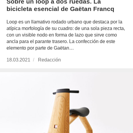
Sobre un loop a dos ruedas. La
bicicleta esencial de Gaëtan Francq
Loop es un llamativo rodado urbano que destaca por la
atípica morfología de su cuadro: de una sola pieza recta,
con un visible nodo en forma de lazo que sirve como
ancla para el parante trasero. La confección de este
elemento por parte de Gaëtan…
Publicado
18.03.2021
https://www.experimenta.es/author/redaccion/
Redacción
el