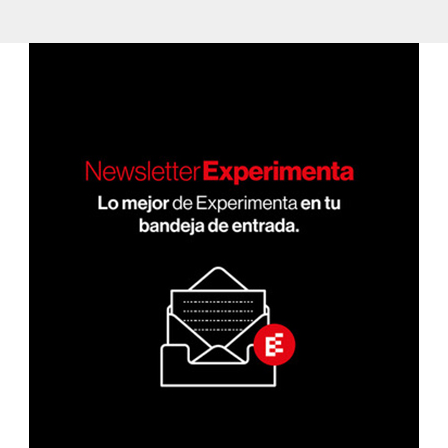
de
XIMA
PÁGI
entradas
NA