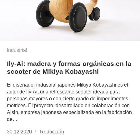
Industrial
Ily-Ai: madera y formas orgánicas en la
scooter de Mikiya Kobayashi
El diseñador industrial japonés Mikiya Kobayashi es el
autor de Ily-Ai, una refrescante scooter ideada para
personas mayores o con cierto grado de impedimentos
motrices. El proyecto, desarrollado en colaboración con
Aisin, empresa japonesa especializada en la fabricación
de…
Publicado
30.12.2020
https://www.experimenta.es/author/redaccion/
Redacción
el