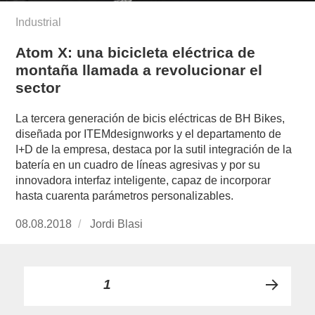
Industrial
Atom X: una bicicleta eléctrica de
montaña llamada a revolucionar el
sector
La tercera generación de bicis eléctricas de BH Bikes,
diseñada por ITEMdesignworks y el departamento de
I+D de la empresa, destaca por la sutil integración de la
batería en un cuadro de líneas agresivas y por su
innovadora interfaz inteligente, capaz de incorporar
hasta cuarenta parámetros personalizables.
Publicado
08.08.2018
https://www.experimenta.es/author/jordi-
Jordi Blasi
el
blasi/
Paginación
PÁGINA
1
PRÓ