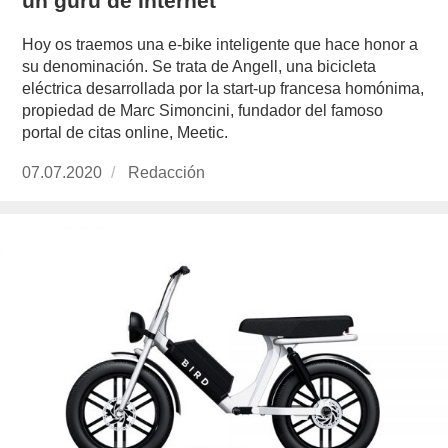
un guru de Internet
Hoy os traemos una e-bike inteligente que hace honor a
su denominación. Se trata de Angell, una bicicleta
eléctrica desarrollada por la start-up francesa homónima,
propiedad de Marc Simoncini, fundador del famoso
portal de citas online, Meetic.
Publicado
07.07.2020
https://www.experimenta.es/author/redaccion/
Redacción
el