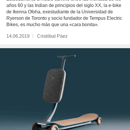
años 60 y las Indian de principios del siglo XX, la e-bike
de Ikenna Ofoha, exestudiante de la Universidad de
Ryerson de Toronto y socio fundador de Tempus Electric
Bikes, es mucho más que una «cara bonita».
Publicado
14.06.2019
https://www.experimenta.es/author/cristobal-
Cristóbal Páez
el
paez/