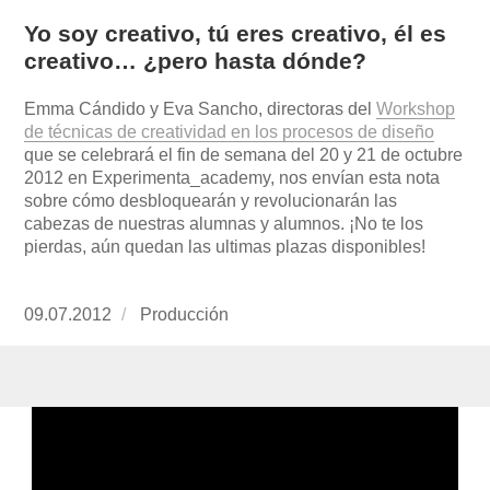
Yo soy creativo, tú eres creativo, él es
creativo… ¿pero hasta dónde?
Emma Cándido y Eva Sancho, directoras del
Workshop
de técnicas de creatividad en los procesos de diseño
que se celebrará el fin de semana del 20 y 21 de octubre
2012 en Experimenta_academy, nos envían esta nota
sobre cómo desbloquearán y revolucionarán las
cabezas de nuestras alumnas y alumnos. ¡No te los
pierdas, aún quedan las ultimas plazas disponibles!
Publicado
09.07.2012
https://www.experimenta.es/author/produccion
Producción
el