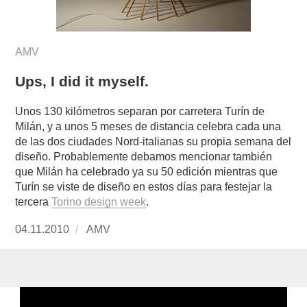
AMV
Ups, I did it myself.
Unos 130 kilómetros separan por carretera Turín de
Milán, y a unos 5 meses de distancia celebra cada una
de las dos ciudades Nord-italianas su propia semana del
diseño. Probablemente debamos mencionar también
que Milán ha celebrado ya su 50 edición mientras que
Turín se viste de diseño en estos días para festejar la
tercera
Torino design week
.
Publicado
04.11.2010
https://www.experimenta.es/author/AMV/
AMV
el