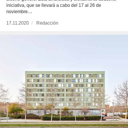
iniciativa, que se llevará a cabo del 17 al 26 de
noviembre…
Publicado
17.11.2020
https://www.experimenta.es/author/redaccion/
Redacción
el