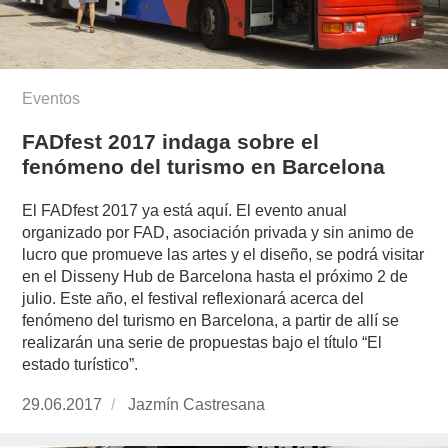
Eventos
FADfest 2017 indaga sobre el
fenómeno del turismo en Barcelona
El FADfest 2017 ya está aquí. El evento anual
organizado por FAD, asociación privada y sin animo de
lucro que promueve las artes y el diseño, se podrá visitar
en el Disseny Hub de Barcelona hasta el próximo 2 de
julio. Este año, el festival reflexionará acerca del
fenómeno del turismo en Barcelona, a partir de allí se
realizarán una serie de propuestas bajo el título “El
estado turístico”.
Publicado
29.06.2017
https://www.experimenta.es/author/jazmin-
Jazmín Castresana
el
castresana/