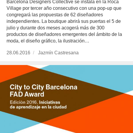
Barcelona Designers Collective se instala en la Roca
Village por tercer año consecutivo con una pop-up que
congregará las propuestas de 62 diseñadores
independientes. La boutique abrirá sus puertas el 5 de
julio y durante dos meses acogerá más de 300
productos de diseñadores emergentes del ámbito de la
moda, el diseño gráfico, la ilustración…
Publicado
28.06.2016
https://www.experimenta.es/author/jazmin-
Jazmín Castresana
el
castresana/