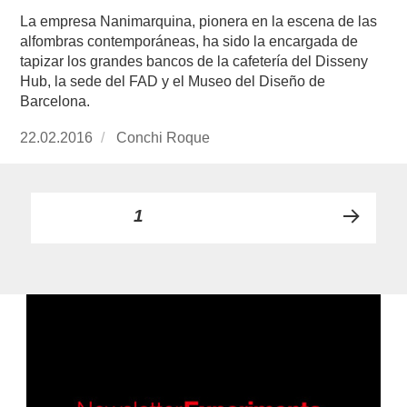
La empresa Nanimarquina, pionera en la escena de las
alfombras contemporáneas, ha sido la encargada de
tapizar los grandes bancos de la cafetería del Disseny
Hub, la sede del FAD y el Museo del Diseño de
Barcelona.
Publicado
22.02.2016
https://www.experimenta.es/author/conchi-
Conchi Roque
el
roque/
Paginación
PÁGINA
1
PRÓ
de
XIMA
PÁGI
entradas
NA