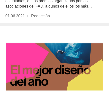
estudiantes, de los premios organizados por las
asociaciones del FAD, algunos de ellos los más…
Publicado
01.06.2021
https://www.experimenta.es/author/redaccion/
Redacción
el