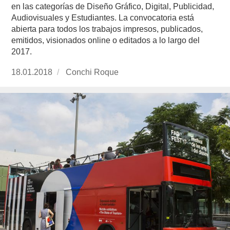
en las categorías de Diseño Gráfico, Digital, Publicidad,
Audiovisuales y Estudiantes. La convocatoria está
abierta para todos los trabajos impresos, publicados,
emitidos, visionados online o editados a lo largo del
2017.
Publicado
18.01.2018
https://www.experimenta.es/author/conchi-
Conchi Roque
el
roque/