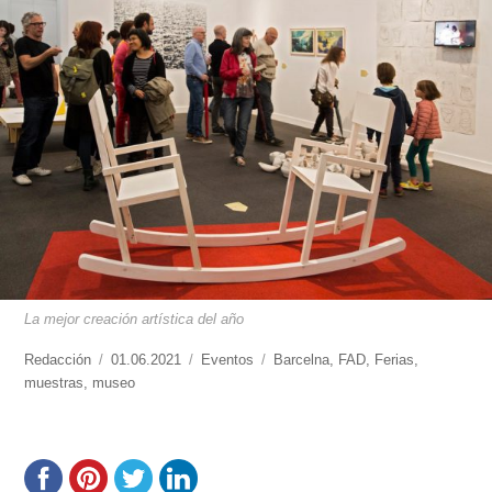
La mejor creación artística del año
https://www.experimenta.es/author/redaccion/
Redacción
Publicado
01.06.2021
Categorías
Eventos
Etiquetas
Barcelna
,
FAD
,
Ferias
,
muestras
,
museo
el