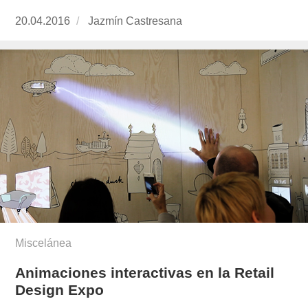
Publicado
20.04.2016
https://www.experimenta.es/author/jazmin-
Jazmín Castresana
el
castresana/
Miscelánea
Animaciones interactivas en la Retail
Design Expo