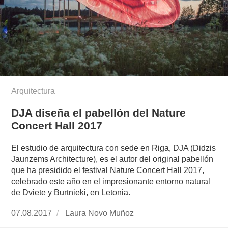
Arquitectura
DJA diseña el pabellón del Nature
Concert Hall 2017
El estudio de arquitectura con sede en Riga, DJA (Didzis
Jaunzems Architecture), es el autor del original pabellón
que ha presidido el festival Nature Concert Hall 2017,
celebrado este año en el impresionante entorno natural
de Dviete y Burtnieki, en Letonia.
Publicado
07.08.2017
https://www.experimenta.es/author/laura-
Laura Novo Muñoz
el
novo-