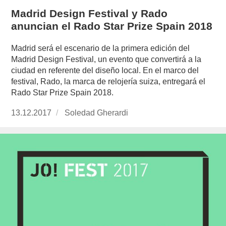
Madrid Design Festival y Rado
anuncian el Rado Star Prize Spain 2018
Madrid será el escenario de la primera edición del
Madrid Design Festival, un evento que convertirá a la
ciudad en referente del diseño local. En el marco del
festival, Rado, la marca de relojería suiza, entregará el
Rado Star Prize Spain 2018.
Publicado
13.12.2017
https://www.experimenta.es/author/soledad-
Soledad Gherardi
el
gherardi/