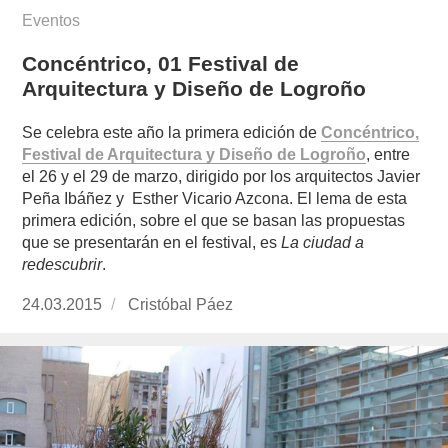
Eventos
Concéntrico, 01 Festival de
Arquitectura y Diseño de Logroño
Se celebra este año la primera edición de
Concéntrico,
Festival de Arquitectura y Diseño de Logroño
, entre
el 26 y el 29 de marzo, dirigido por los arquitectos Javier
Peña Ibáñez y Esther Vicario Azcona. El lema de esta
primera edición, sobre el que se basan las propuestas
que se presentarán en el festival, es
La ciudad a
redescubrir
.
Publicado
24.03.2015
https://www.experimenta.es/author/cristobal-
Cristóbal Páez
el
paez/