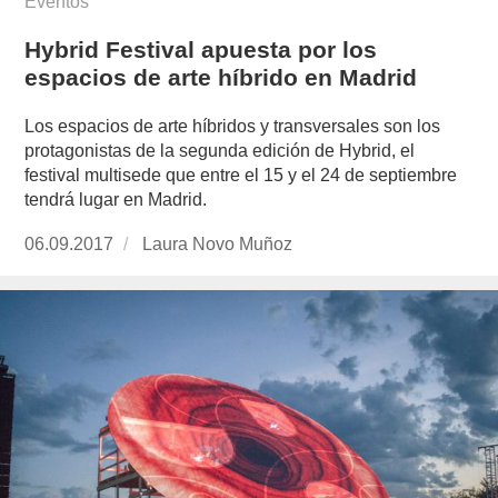
Eventos
Hybrid Festival apuesta por los
espacios de arte híbrido en Madrid
Los espacios de arte híbridos y transversales son los
protagonistas de la segunda edición de Hybrid, el
festival multisede que entre el 15 y el 24 de septiembre
tendrá lugar en Madrid.
Publicado
06.09.2017
https://www.experimenta.es/author/laura-
Laura Novo Muñoz
el
novo-
munoz/