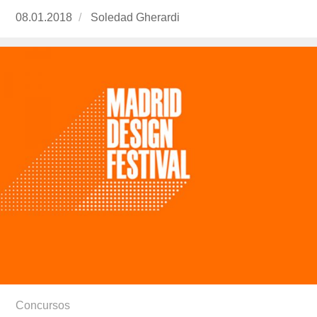
Publicado
08.01.2018
https://www.experimenta.es/author/soledad-
Soledad Gherardi
el
gherardi/
Concursos