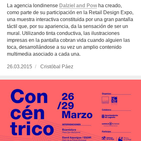
La agencia londinense
Dalziel and Pow
ha creado,
como parte de su participación en la Retail Design Expo,
una muestra interactiva constituida por una gran pantalla
táctil que, por su apariencia, da la sensación de ser un
mural. Utilizando tinta conductiva, las ilustraciones
impresas en la pantalla cobran vida cuando alguien las
toca, desarrollándose a su vez un amplio contenido
multimedia asociado a cada una.
Publicado
26.03.2015
https://www.experimenta.es/author/cristobal-
Cristóbal Páez
el
paez/