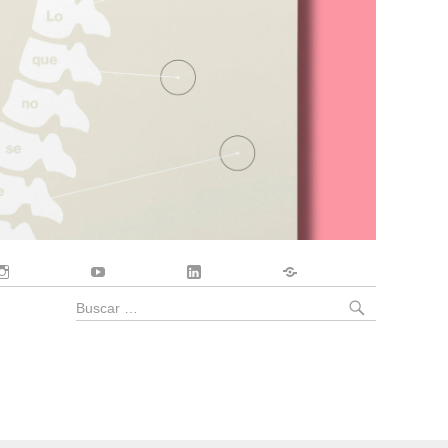
Instagram
YouTube
LinkedIn
Contacto
BUSCA
Buscar
por: