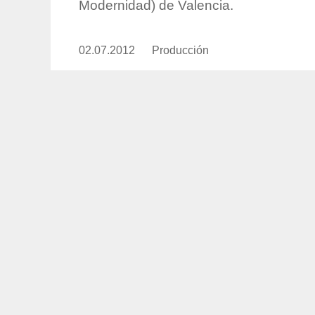
Modernidad) de Valencia.
02.07.2012
Publicado
Producción
https://www.experimenta.es/aut
el