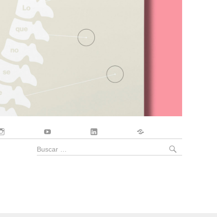
Instagram
YouTube
LinkedIn
Contacto
BUSCA
Buscar
por: