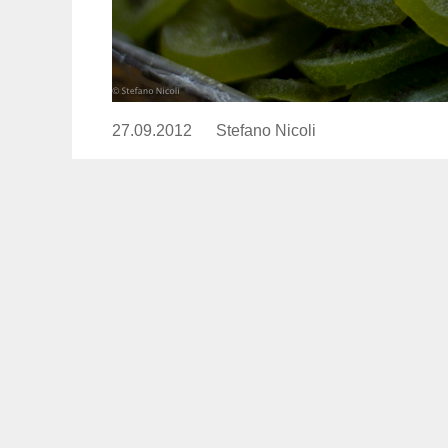
27.09.2012
Publicado
Stefano Nicoli
https://www.experimenta.es/aut
el