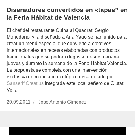
Diseñadores convertidos en «tapas” en
la Feria Hábitat de Valencia
El chef del restaurante Cuina al Quadrat, Sergio
Mohedano; y la diseñadora Ana Yago se han unido para
crear un menú especial que convierte a creativos
internacionales en recetas elaboradas con productos
tradicionales que se podrán degustar desde mañana
jueves y durante la semana de la Feria Hábitat Valencia.
La propuesta se completa con una intervención
exclusiva de mobiliario ecológico desarrollado por
Sanserif Creatius
integrada este local señero de Ciutat
Vella.
Publicado
20.09.2011
https://www.experimenta.es/author/José%20
José Antonio Giménez
el