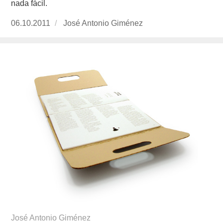
nada fácil.
Publicado
06.10.2011
https://www.experimenta.es/author/José%20
José Antonio Giménez
el
José Antonio Giménez