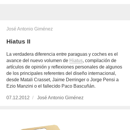
José Antonio Giménez
Hiatus II
La verdadera diferencia entre paraguas y coches es el
avance del nuevo volumen de
Hiatus
, compilación de
artículos de opinión y reflexiones personales de algunos
de los principales referentes del diseño internacional,
desde Matali Crasset, Jaime Derringer o Jorge Pensi a
Ezio Manzini o el fallecido Paco Bascuñán.
Publicado
07.12.2012
https://www.experimenta.es/author/José%2
José Antonio Giménez
el