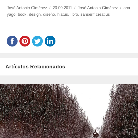
https://www.experimenta.es/author/José%20Antonio%20Giménez/
José Antonio Giménez
Publicado
20.09.2011
Categorías
José Antonio Giménez
Etiquet
ana
yago
,
book
,
design
,
diseño
el
,
hiatus
,
libro
,
sanserif creatius
Artículos Relacionados