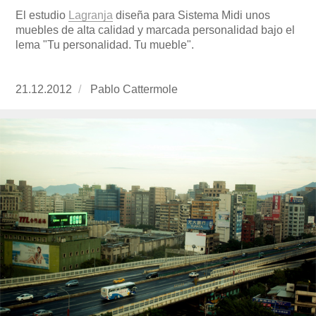
El estudio
Lagranja
diseña para Sistema Midi unos
muebles de alta calidad y marcada personalidad bajo el
lema "Tu personalidad. Tu mueble".
Publicado
21.12.2012
https://www.experimenta.es/author/Pablo%20
Pablo Cattermole
el