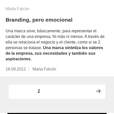
Marta Falcón
Branding, pero emocional
Una marca sirve, básicamente, para representar el
carácter de una empresa. Ni más ni menos. A través de
ella se relaciona el negocio y el cliente, como si se 2
personas se tratase.
Una marca sintetiza los valores
de la empresa, sus necesidades y también sus
aspiraciones.
Publicado
16.09.2012
https://www.experimenta.es/author/Marta%20
Marta Falcón
el
Paginación
PÁGINA
1
PRÓ
de
XIMA
PÁGI