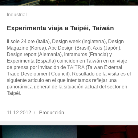
Industrial
Experimenta viaja a Taipéi, Taiwán
Il sole 24 ore (Italia), Design week (Inglaterra), Design
Magazine (Korea), Abc Design (Brasil), Axis (Japón),
Design report (Alemania), Intramuros (Francia) y
Experimenta (España) coinciden en Taiwán en un viaje
de prensa por invitación de
TAITRA
(Taiwan External
Trade Development Council). Resultado de la visita es el
siguiente artículo en el que intentamos reflejar una
panorámica general de la situación actual del sector en
Taipéi.
Publicado
11.12.2012
https://www.experimenta.es/author/produccion
Producción
el