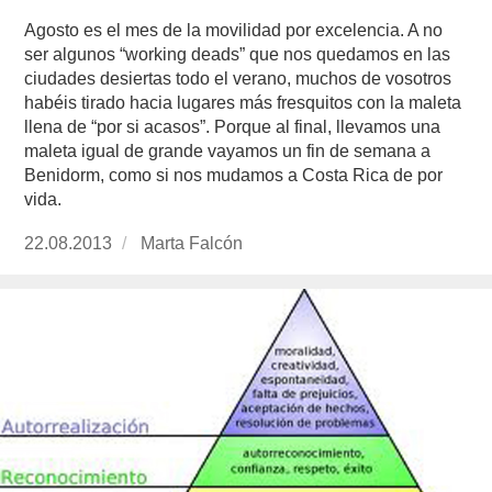
Agosto es el mes de la movilidad por excelencia. A no
ser algunos “working deads” que nos quedamos en las
ciudades desiertas todo el verano, muchos de vosotros
habéis tirado hacia lugares más fresquitos con la maleta
llena de “por si acasos”. Porque al final, llevamos una
maleta igual de grande vayamos un fin de semana a
Benidorm, como si nos mudamos a Costa Rica de por
vida.
Publicado
22.08.2013
https://www.experimenta.es/author/Marta%20
Marta Falcón
el