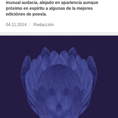
inusual audacia, alejado en apariencia aunque
próximo en espíritu a algunas de la mejores
ediciónes de poesía.
Publicado
04.11.2014
https://www.experimenta.es/author/redaccion/
Redacción
el