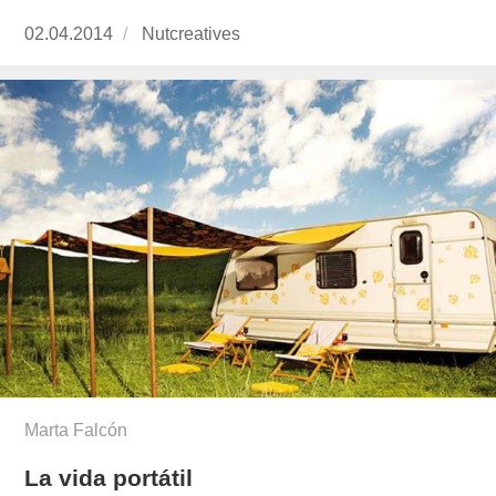
Publicado
02.04.2014
https://www.experimenta.es/author/Nutcreativ
Nutcreatives
el
Marta Falcón
La vida portátil