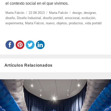
el contexto social en el que vivimos.
https://www.experimenta.es/author/Marta%20Falcón/
Marta Falcón
Publicado
22.08.2013
Categorías
Marta Falcón
Etiquetas
design
,
designer
,
diseño
,
Diseño Industrial
el
,
diseño portátil
,
emocional
,
evolución
,
experimenta
,
Marta Falcon
,
nuevo
,
objetos
,
productos
,
vida portátil
Artículos Relacionados