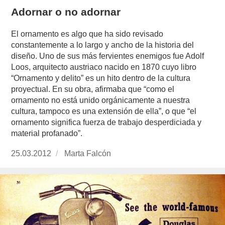
Adornar o no adornar
El ornamento es algo que ha sido revisado
constantemente a lo largo y ancho de la historia del
diseño. Uno de sus más fervientes enemigos fue Adolf
Loos, arquitecto austriaco nacido en 1870 cuyo libro
“Ornamento y delito” es un hito dentro de la cultura
proyectual. En su obra, afirmaba que “como el
ornamento no está unido orgánicamente a nuestra
cultura, tampoco es una extensión de ella”, o que “el
ornamento significa fuerza de trabajo desperdiciada y
material profanado”.
Publicado
25.03.2012
https://www.experimenta.es/author/Marta%20
Marta Falcón
el