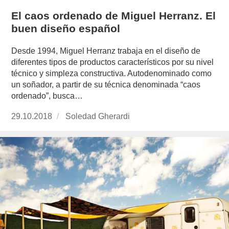
El caos ordenado de Miguel Herranz. El
buen diseño español
Desde 1994, Miguel Herranz trabaja en el diseño de
diferentes tipos de productos característicos por su nivel
técnico y simpleza constructiva. Autodenominado como
un soñador, a partir de su técnica denominada “caos
ordenado”, busca…
Publicado
29.10.2018
https://www.experimenta.es/author/soledad-
Soledad Gherardi
el
gherardi/