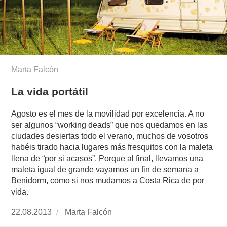
Marta Falcón
La vida portátil
Agosto es el mes de la movilidad por excelencia. A no
ser algunos “working deads” que nos quedamos en las
ciudades desiertas todo el verano, muchos de vosotros
habéis tirado hacia lugares más fresquitos con la maleta
llena de “por si acasos”. Porque al final, llevamos una
maleta igual de grande vayamos un fin de semana a
Benidorm, como si nos mudamos a Costa Rica de por
vida.
Publicado
22.08.2013
https://www.experimenta.es/author/Marta%20
Marta Falcón
el