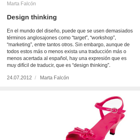
Marta Falcón
Design thinking
En el mundo del diseño, puede que se usen demasiados
términos anglosajones como “target”, “workshop”,
“marketing”, entre tantos otros. Sin embargo, aunque de
todos estos más o menos exista una traducción más o
menos acertada al español, hay una expresión que es
muy difícil de traducir, que es “design thinking”.
Publicado
24.07.2012
https://www.experimenta.es/author/Marta%20
Marta Falcón
el