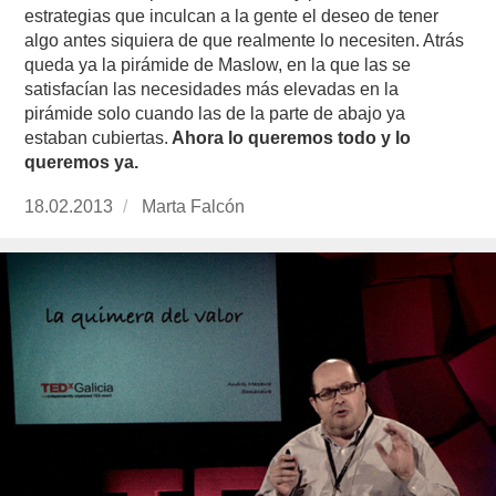
estrategias que inculcan a la gente el deseo de tener
algo antes siquiera de que realmente lo necesiten. Atrás
queda ya la pirámide de Maslow, en la que las se
satisfacían las necesidades más elevadas en la
pirámide solo cuando las de la parte de abajo ya
estaban cubiertas.
Ahora lo queremos todo y lo
queremos ya.
Publicado
18.02.2013
https://www.experimenta.es/author/Marta%20
Marta Falcón
el