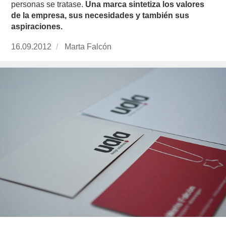
personas se tratase.
Una marca sintetiza los valores
de la empresa, sus necesidades y también sus
aspiraciones.
Publicado
16.09.2012
https://www.experimenta.es/author/Marta%20
Marta Falcón
el