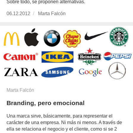
Sobre todo, se proponen alternativas.
Publicado
06.12.2012
https://www.experimenta.es/author/Marta%20
Marta Falcón
el
Marta Falcón
Branding, pero emocional
Una marca sirve, básicamente, para representar el
carácter de una empresa. Ni más ni menos. A través de
ella se relaciona el negocio y el cliente, como si se 2