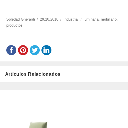
https://www.experimenta.es/author/soledad-
Soledad Gherardi
Publicado
29.10.2018
Categorías
Industrial
Etiquetas
luminaria
,
mobiliario
,
gherardi/
productos
el
Artículos Relacionados