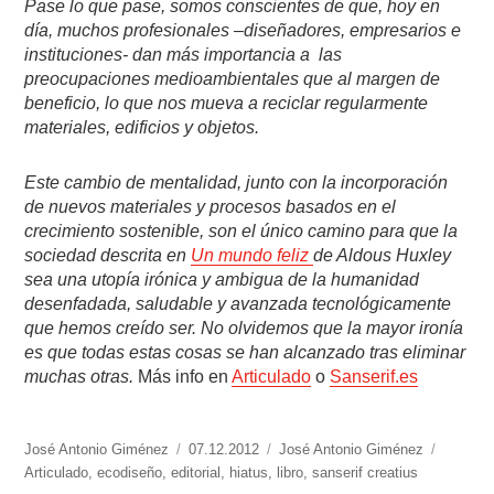
Pase lo que pase, somos conscientes de que, hoy en
día, muchos profesionales –diseñadores, empresarios e
instituciones- dan más importancia a las
preocupaciones medioambientales que al margen de
beneficio, lo que nos mueva a reciclar regularmente
materiales, edificios y objetos.
Este cambio de mentalidad, junto con la incorporación
de nuevos materiales y procesos basados en el
crecimiento sostenible, son el único camino para que la
sociedad descrita en
Un mundo feliz
de Aldous Huxley
sea una utopía irónica y ambigua de la humanidad
desenfadada, saludable y avanzada tecnológicamente
que hemos creído ser. No olvidemos que la mayor ironía
es que todas estas cosas se han alcanzado tras eliminar
muchas otras.
Más info en
Articulado
o
Sanserif.es
https://www.experimenta.es/author/José%20Antonio%20Giménez/
José Antonio Giménez
Publicado
07.12.2012
Categorías
José Antonio Giménez
Etiquet
Articulado
,
ecodiseño
,
editorial
el
,
hiatus
,
libro
,
sanserif creatius