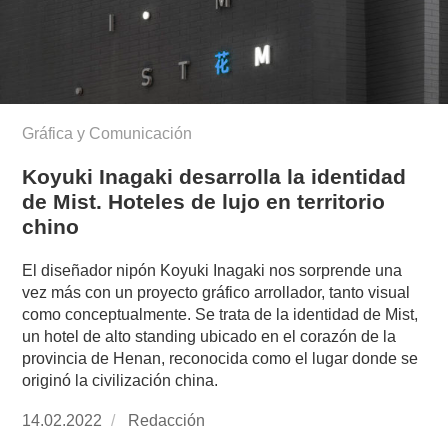
Gráfica y Comunicación
Koyuki Inagaki desarrolla la identidad
de Mist. Hoteles de lujo en territorio
chino
El diseñador nipón Koyuki Inagaki nos sorprende una
vez más con un proyecto gráfico arrollador, tanto visual
como conceptualmente. Se trata de la identidad de Mist,
un hotel de alto standing ubicado en el corazón de la
provincia de Henan, reconocida como el lugar donde se
originó la civilización china.
Publicado
14.02.2022
https://www.experimenta.es/author/redaccion/
Redacción
el