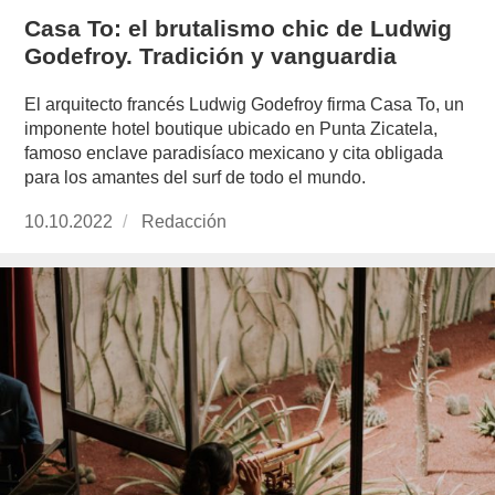
Casa To: el brutalismo chic de Ludwig
Godefroy. Tradición y vanguardia
El arquitecto francés Ludwig Godefroy firma Casa To, un
imponente hotel boutique ubicado en Punta Zicatela,
famoso enclave paradisíaco mexicano y cita obligada
para los amantes del surf de todo el mundo.
Publicado
10.10.2022
https://www.experimenta.es/author/redaccion/
Redacción
el