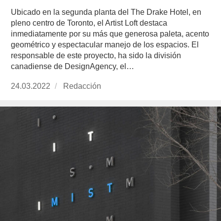
Ubicado en la segunda planta del The Drake Hotel, en
pleno centro de Toronto, el Artist Loft destaca
inmediatamente por su más que generosa paleta, acento
geométrico y espectacular manejo de los espacios. El
responsable de este proyecto, ha sido la división
canadiense de DesignAgency, el…
Publicado
24.03.2022
https://www.experimenta.es/author/redaccion/
Redacción
el