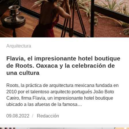
Arquitectura
Flavia, el impresionante hotel boutique
de Roots. Oaxaca y la celebración de
una cultura
Roots, la práctica de arquitectura mexicana fundada en
2010 por el talentoso arquitecto portugués João Boto
Cæiro, firma Flavia, un impresionante hotel boutique
ubicado a las afueras de la famosa…
Publicado
09.08.2022
https://www.experimenta.es/author/redaccion/
Redacción
el