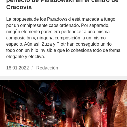
Cracovia
La propuesta de los Paradowski está marcada a fuego
por un omnipresente caos ordenado. Por separado,
ningún elemento pareciera pertenecer a una misma
composición y, ninguna composición, a un mismo
espacio. Aún así, Zuza y Piotr han conseguido unirlo
todo con un hilo invisible que lo cohesiona todo de forma
elegante y efectiva.
Publicado
18.01.2022
https://www.experimenta.es/author/redaccion/
Redacción
el