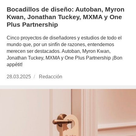
Bocadillos de diseño: Autoban, Myron
Kwan, Jonathan Tuckey, MXMA y One
Plus Partnership
Cinco proyectos de diseñadores y estudios de todo el
mundo que, por un sinfín de razones, entendemos
merecen ser destacados. Autoban, Myron Kwan,
Jonathan Tuckey, MXMA y One Plus Partnership ¡Bon
appétit!
Publicado
28.03.2025
https://www.experimenta.es/author/redaccion/
Redacción
el