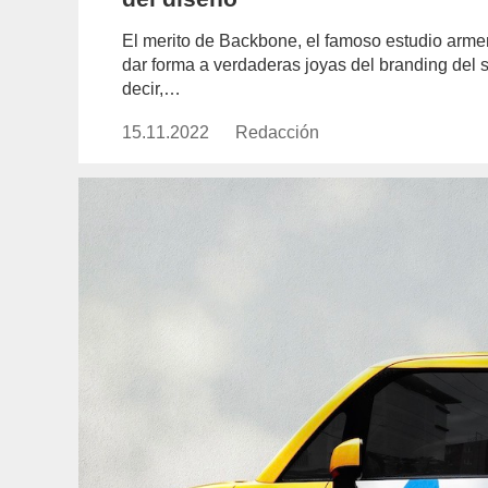
El merito de Backbone, el famoso estudio arme
dar forma a verdaderas joyas del branding del s
decir,…
15.11.2022
Publicado
Redacción
https://www.experimenta.es/aut
el