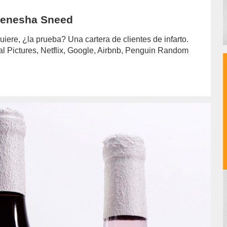
 Kenesha Sneed
ere, ¿la prueba? Una cartera de clientes de infarto.
al Pictures, Netflix, Google, Airbnb, Penguin Random
hor/redaccion/