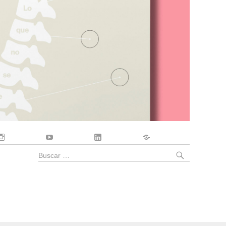
Instagram
YouTube
LinkedIn
Contacto
BUSCA
Buscar
por: