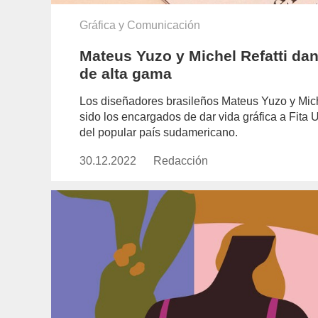
Gráfica y Comunicación
Mateus Yuzo y Michel Refatti dan
de alta gama
Los diseñadores brasileños Mateus Yuzo y Mich
sido los encargados de dar vida gráfica a Fita
del popular país sudamericano.
30.12.2022
Publicado
Redacción
https://www.experimenta.es/aut
el