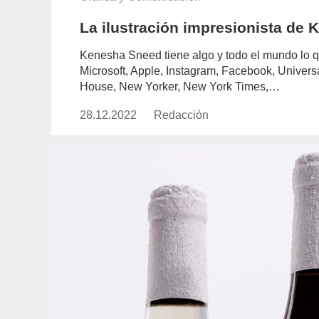
La ilustración impresionista de
Kenesha Sneed tiene algo y todo el mundo lo qui
Microsoft, Apple, Instagram, Facebook, Univers
House, New Yorker, New York Times,…
28.12.2022
Publicado
Redacción
https://www.experimenta.es/aut
el