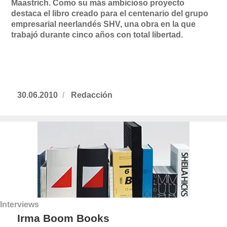
Maastrich. Como su más ambicioso proyecto
destaca el libro creado para el centenario del grupo
empresarial neerlandés SHV, una obra en la que
trabajó durante cinco años con total libertad.
Publicado
30.06.2010
https://www.experimenta.es/author/redac
Redacción
el
Interviews
Irma Boom Books