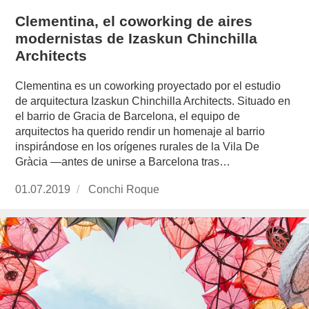
Clementina, el coworking de aires
modernistas de Izaskun Chinchilla
Architects
Clementina es un coworking proyectado por el estudio
de arquitectura Izaskun Chinchilla Architects. Situado en
el barrio de Gracia de Barcelona, el equipo de
arquitectos ha querido rendir un homenaje al barrio
inspirándose en los orígenes rurales de la Vila De
Gràcia —antes de unirse a Barcelona tras…
Publicado
01.07.2019
https://www.experimenta.es/author/conchi-
Conchi Roque
el
roque/