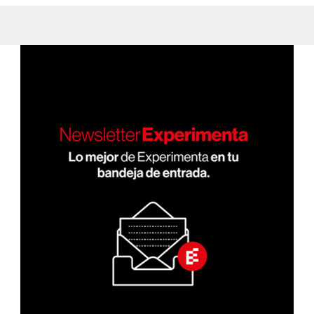
el
fernando-
quiros/