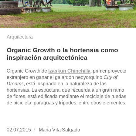
Arquitectura
Organic Growth o la hortensia como
inspiración arquitectónica
Organic Growth de
Izaskun Chinchilla
, primer proyecto
extranjero en ganar el galardón neoyorquino
City of
Dreams
, está inspirado en la naturaleza de las
hortensias. La estructura, que recuerda a un gran ramo
de flores, está edificada mediante el reciclaje de ruedas
de bicicleta, paraguas y trípodes, entre otros elementos.
Publicado
02.07.2015
https://www.experimenta.es/author/mariavila/
María Vila Salgado