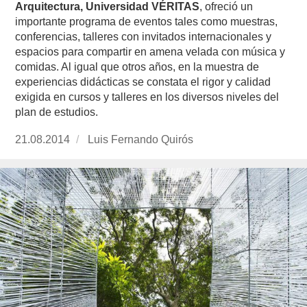
Arquitectura, Universidad VÉRITAS
, ofreció un
importante programa de eventos tales como muestras,
conferencias, talleres con invitados internacionales y
espacios para compartir en amena velada con música y
comidas. Al igual que otros años, en la muestra de
experiencias didácticas se constata el rigor y calidad
exigida en cursos y talleres en los diversos niveles del
plan de estudios.
Publicado
21.08.2014
https://www.experimenta.es/author/luis-
Luis Fernando Quirós
el
fernando-
quiros/