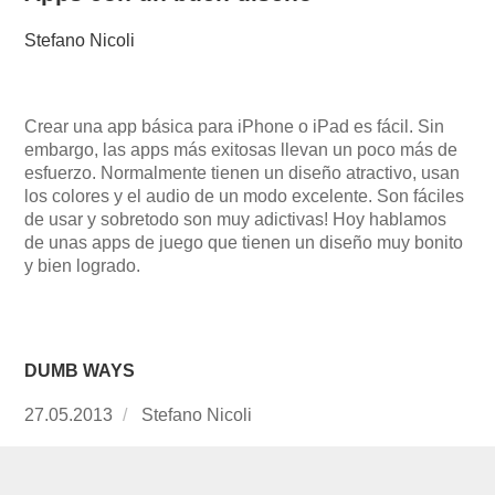
Stefano Nicoli
Crear una app básica para iPhone o iPad es fácil. Sin
embargo, las apps más exitosas llevan un poco más de
esfuerzo. Normalmente tienen un diseño atractivo, usan
los colores y el audio de un modo excelente. Son fáciles
de usar y sobretodo son muy adictivas! Hoy hablamos
de unas apps de juego que tienen un diseño muy bonito
y bien logrado.
DUMB WAYS
Publicado
27.05.2013
https://www.experimenta.es/author/Stefano%2
Stefano Nicoli
el