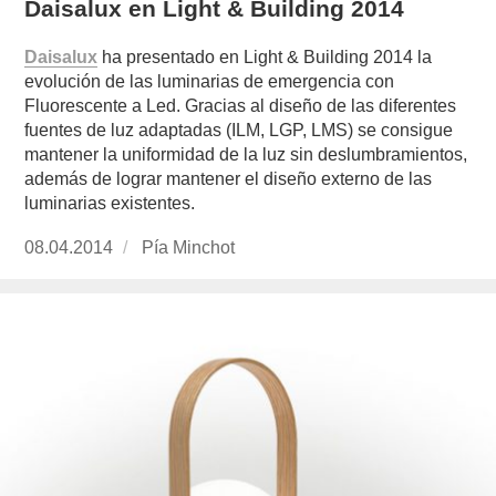
Daisalux en Light & Building 2014
Daisalux
ha presentado en Light & Building 2014 la
evolución de las luminarias de emergencia con
Fluorescente a Led. Gracias al diseño de las diferentes
fuentes de luz adaptadas (ILM, LGP, LMS) se consigue
mantener la uniformidad de la luz sin deslumbramientos,
además de lograr mantener el diseño externo de las
luminarias existentes.
Publicado
08.04.2014
https://www.experimenta.es/author/pia/
Pía Minchot
el