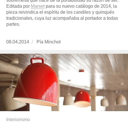
sobremesa que hace de la portabilidad su razón de ser.
Editada por
Marset
para su nuevo catálogo de 2014, la
pieza reivindica el espíritu de los candiles y quinqués
tradicionales, cuya luz acompañaba al portador a todas
partes.
Publicado
08.04.2014
https://www.experimenta.es/author/pia/
Pía Minchot
el
Interiorismo