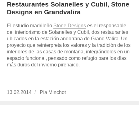
Restaurantes Solanelles y Cubil, Stone
Designs en Grandvalira
El estudio madrileño
Stone Designs
es el responsable
del interiorismo de Solanelles y Cubil, dos restaurantes
ubicados en la estación andorrana de Grand Valira. Un
proyecto que reinterpreta los valores y la tradición de los
interiores de las casas de montaña, integrándolos en un
espacio funcional, pensado como refugio para los días
más duros del invierno pirenaico.
Publicado
13.02.2014
https://www.experimenta.es/author/pia/
Pía Minchot
el