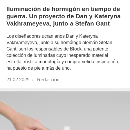
Iluminación de hormigón en tiempo de
guerra. Un proyecto de Dan y Kateryna
Vakhrameyeva, junto a Stefan Gant
Los diseñadores ucranianos Dan y Kateryna
Vakhrameyeva, junto a su homólogo alemán Stefan
Gant, son los responsables de Block, una potente
colección de luminarias cuyo inesperado material
estrella, rústica morfología y comprometida inspiración,
ha puesto de pie a más de uno.
Publicado
21.02.2025
https://www.experimenta.es/author/redaccion/
Redacción
el