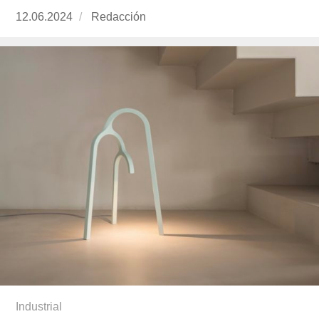
Publicado
12.06.2024
https://www.experimenta.es/author/redaccion/
Redacción
el
Industrial