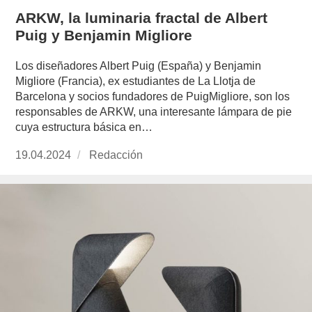
ARKW, la luminaria fractal de Albert
Puig y Benjamin Migliore
Los diseñadores Albert Puig (España) y Benjamin
Migliore (Francia), ex estudiantes de La Llotja de
Barcelona y socios fundadores de PuigMigliore, son los
responsables de ARKW, una interesante lámpara de pie
cuya estructura básica en…
Publicado
19.04.2024
https://www.experimenta.es/author/redaccion/
Redacción
el