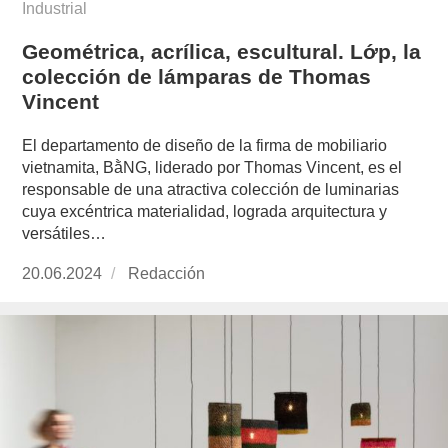
Industrial
Geométrica, acrílica, escultural. Lớp, la
colección de lámparas de Thomas
Vincent
El departamento de diseño de la firma de mobiliario
vietnamita, BằNG, liderado por Thomas Vincent, es el
responsable de una atractiva colección de luminarias
cuya excéntrica materialidad, lograda arquitectura y
versátiles…
Publicado
20.06.2024
https://www.experimenta.es/author/redaccion/
Redacción
el