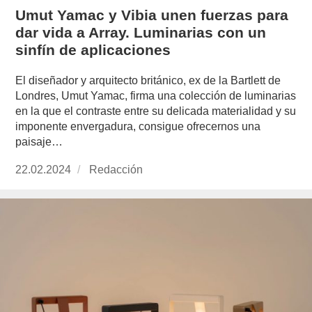
Umut Yamac y Vibia unen fuerzas para
dar vida a Array. Luminarias con un
sinfín de aplicaciones
El diseñador y arquitecto británico, ex de la Bartlett de
Londres, Umut Yamac, firma una colección de luminarias
en la que el contraste entre su delicada materialidad y su
imponente envergadura, consigue ofrecernos una
paisaje…
Publicado
22.02.2024
https://www.experimenta.es/author/redaccion/
Redacción
el