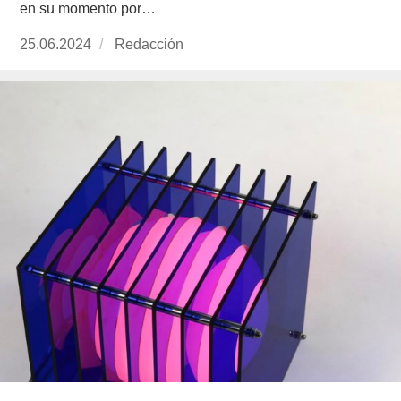
en su momento por…
Publicado
25.06.2024
https://www.experimenta.es/author/redaccion/
Redacción
el