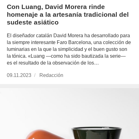
Con Luang, David Morera rinde
homenaje a la artesanía tradicional del
sudeste asiático
El diseñador catalán David Morera ha desarrollado para
la siempre interesante Faro Barcelona, una colección de
luminarias en la que la simplicidad y el buen gusto son
la tónica. «Luang —como ha sido bautizada la serie—
es el resultado de la observación de los…
Publicado
09.11.2023
https://www.experimenta.es/author/redaccion/
Redacción
el