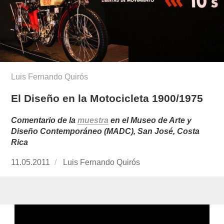
Luis Fernando Quirós
El Diseño en la Motocicleta 1900/1975
Comentario de la
muestra
en el Museo de Arte y
Diseño Contemporáneo (MADC), San José, Costa
Rica
Publicado
11.05.2011
https://www.experimenta.es/author/luis-
Luis Fernando Quirós
el
fernando-
quiros/