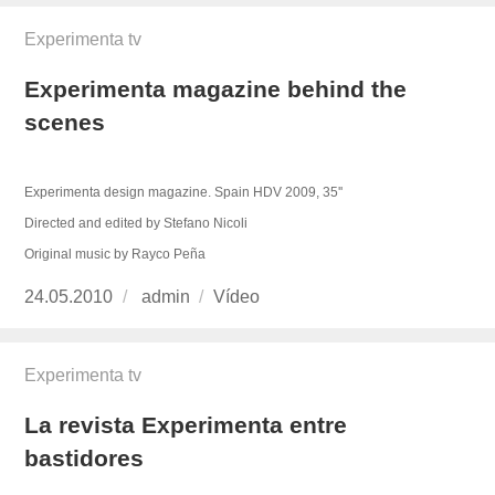
Experimenta tv
Experimenta magazine behind the
scenes
Experimenta design magazine. Spain HDV 2009, 35''
Directed and edited by Stefano Nicoli
Original music by Rayco Peña
Publicado
24.05.2010
https://www.experimenta.es/author/admin/
admin
Formato
Vídeo
el
Experimenta tv
La revista Experimenta entre
bastidores