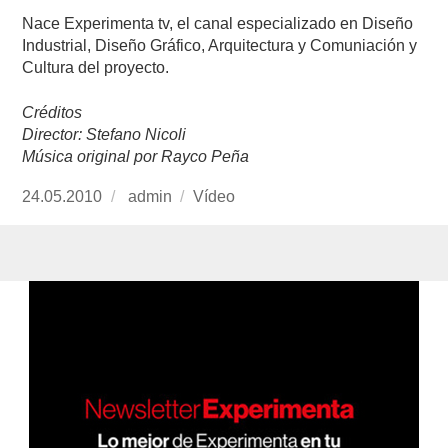
Nace Experimenta tv, el canal especializado en Diseño
Industrial, Diseño Gráfico, Arquitectura y Comuniación y
Cultura del proyecto.
Créditos
Director: Stefano Nicoli
Música original por Rayco Peña
Publicado
24.05.2010
https://www.experimenta.es/author/admin/
admin
Formato
Vídeo
el