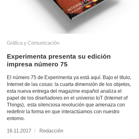
Gráfica y Comunicación
Experimenta presenta su edición
impresa número 75
El número 75 de Experimenta ya está aquí. Bajo el título,
Internet de las cosas: la cuarta dimensión de los objetos,
esta nueva entrega del magazine español analiza el
papel de los diseñadores en el universo IoT (Internet of
Things), esta silenciosa revolución que amenaza con
redefinir la forma en que interactúamos con nuestro
entorno.
Publicado
16.11.2017
https://www.experimenta.es/author/redaccion/
Redacción
el