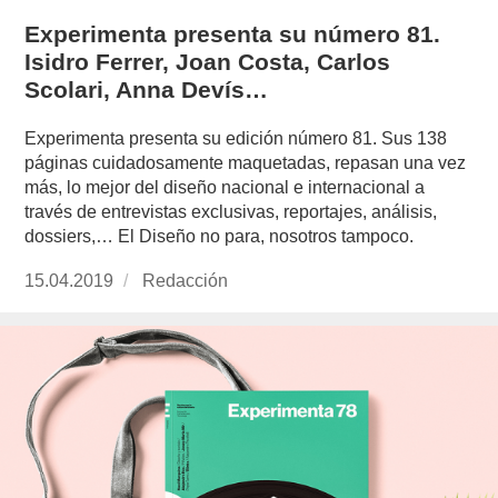
Experimenta presenta su número 81.
Isidro Ferrer, Joan Costa, Carlos
Scolari, Anna Devís…
Experimenta presenta su edición número 81. Sus 138
páginas cuidadosamente maquetadas, repasan una vez
más, lo mejor del diseño nacional e internacional a
través de entrevistas exclusivas, reportajes, análisis,
dossiers,… El Diseño no para, nosotros tampoco.
Publicado
15.04.2019
https://www.experimenta.es/author/redaccion/
Redacción
el