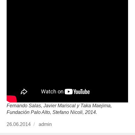
Fernando Salas, Javier Mariscal y Taka Maejima,
Fundación Palo Alto, Stefano Nicoli, 2014.
Publicado
26.06.2014
https://www.experimenta.es/author/admin/
admin
el