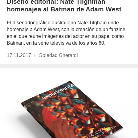
Diseño editorial: Nate Tilghman
homenajea al Batman de Adam West
El diseñador gráfico australiano Nate Tilgham rinde
homenaje a Adam West, con la creación de un fanzine
en el que reúne imágenes del actor en su papel como
Batman, en la serie televisiva de los años 60.
Publicado
17.11.2017
https://www.experimenta.es/author/soledad-
Soledad Gherardi
el
gherardi/