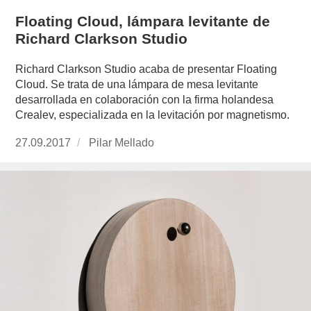
Floating Cloud, lámpara levitante de
Richard Clarkson Studio
Richard Clarkson Studio acaba de presentar Floating
Cloud. Se trata de una lámpara de mesa levitante
desarrollada en colaboración con la firma holandesa
Crealev, especializada en la levitación por magnetismo.
Publicado
27.09.2017
https://www.experimenta.es/author/pilar-
Pilar Mellado
el
mellado/