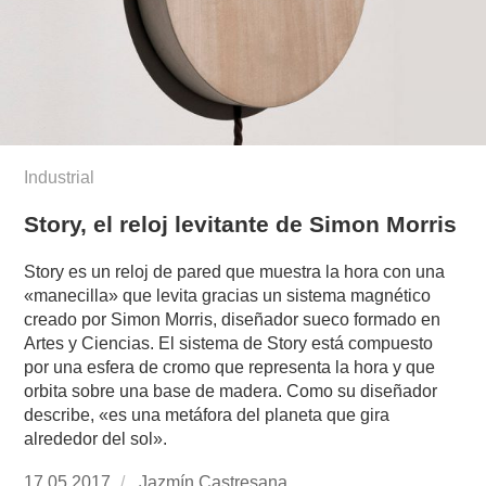
Industrial
Story, el reloj levitante de Simon Morris
Story es un reloj de pared que muestra la hora con una
«manecilla» que levita gracias un sistema magnético
creado por Simon Morris, diseñador sueco formado en
Artes y Ciencias. El sistema de Story está compuesto
por una esfera de cromo que representa la hora y que
orbita sobre una base de madera. Como su diseñador
describe, «es una metáfora del planeta que gira
alrededor del sol».
Publicado
17.05.2017
https://www.experimenta.es/author/jazmin-
Jazmín Castresana