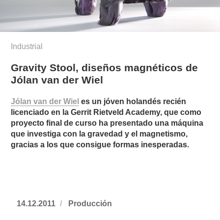
Industrial
Gravity Stool, diseños magnéticos de
Jólan van der Wiel
Jólan van der Wiel
es un jóven holandés recién
licenciado en la Gerrit Rietveld Academy, que como
proyecto final de curso ha presentado una máquina
que investiga con la gravedad y el magnetismo,
gracias a los que consigue formas inesperadas.
Publicado
14.12.2011
https://www.experimenta.es/author/produ
Producción
el