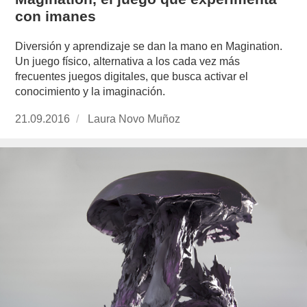
con imanes
Diversión y aprendizaje se dan la mano en Magination.
Un juego físico, alternativa a los cada vez más
frecuentes juegos digitales, que busca activar el
conocimiento y la imaginación.
Publicado
21.09.2016
https://www.experimenta.es/author/laura-
Laura Novo Muñoz
el
novo-
munoz/