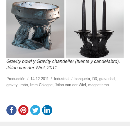
Gravity bowl y Gravity chandelier (fuente y candelabro),
Jólan van der Wiel, 2011.
https://www.experimenta.es/author/produccion/
Producción
Publicado
14.12.2011
Categorías
Industrial
Etiquetas
banqueta
,
D3
,
gravedad
,
gravity
,
imán
,
Imm Cologne
el
,
Jólan van der Wiel
,
magnetismo