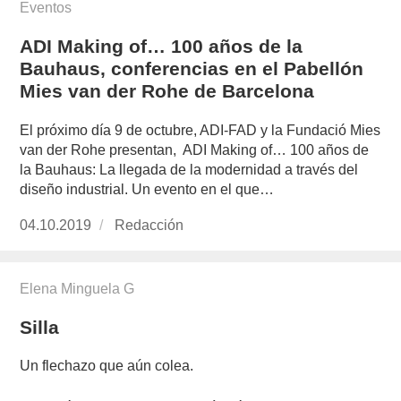
Eventos
ADI Making of… 100 años de la
Bauhaus, conferencias en el Pabellón
Mies van der Rohe de Barcelona
El próximo día 9 de octubre, ADI-FAD y la Fundació Mies
van der Rohe presentan, ADI Making of… 100 años de
la Bauhaus: La llegada de la modernidad a través del
diseño industrial. Un evento en el que…
Publicado
04.10.2019
https://www.experimenta.es/author/redaccion/
Redacción
el
Elena Minguela G
Silla
Un flechazo que aún colea.