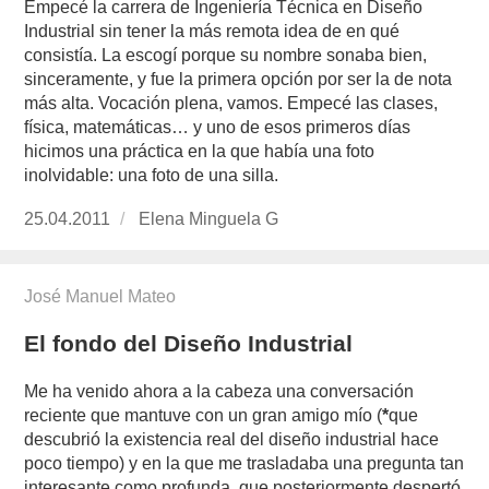
Empecé la carrera de Ingeniería Técnica en Diseño
Industrial sin tener la más remota idea de en qué
consistía. La escogí porque su nombre sonaba bien,
sinceramente, y fue la primera opción por ser la de nota
más alta. Vocación plena, vamos. Empecé las clases,
física, matemáticas… y uno de esos primeros días
hicimos una práctica en la que había una foto
inolvidable: una foto de una silla.
Publicado
25.04.2011
https://www.experimenta.es/author/Elena%2
Elena Minguela G
el
José Manuel Mateo
El fondo del Diseño Industrial
Me ha venido ahora a la cabeza una conversación
reciente que mantuve con un gran amigo mío (
*
que
descubrió la existencia real del diseño industrial hace
poco tiempo) y en la que me trasladaba una pregunta tan
interesante como profunda que posteriormente despertó