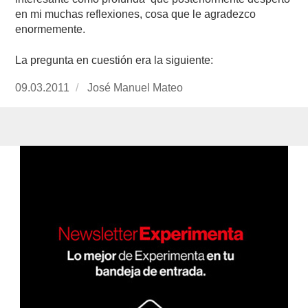
en mi muchas reflexiones, cosa que le agradezco
enormemente.
La pregunta en cuestión era la siguiente:
Publicado
09.03.2011
https://www.experimenta.es/author/José%2
José Manuel Mateo
el