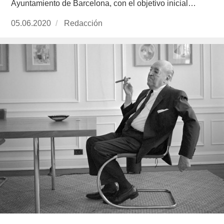
Ayuntamiento de Barcelona, con el objetivo inicial…
Publicado
05.06.2020
https://www.experimenta.es/author/redaccion/
Redacción
el