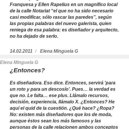
Franquesa y Ellen Rapelius en un magnífico local
de la calle Notariat “el que no ha sido necesario
casi modificar, sólo rascar las paredes”, según
las propias palabras del nuevo galerista, quien
reniega de esa palabra: es diseñador y arquitecto,
no ha dejado de serlo.
Publicado
14.02.2011
https://www.experimenta.es/author/Ele
Elena Minguela G
el
Elena Minguela G
¿Entonces?
Es diseñadora. Eso dice. Entonces, servirá 'para
un roto y para un descosío'. Pues… la verdad es
que no. Le falta… ese plus. Llámalo recursos,
decisión, experiencia, llámalo X. ¿Entonces? He
aquí el quid de la cuestión. ¿Qué hace? ¿Ropa?
No: existen más diseñadores que los de moda,
aunque éstos sean los más famosos y las
personas de la calle relacionen ambos conceptos