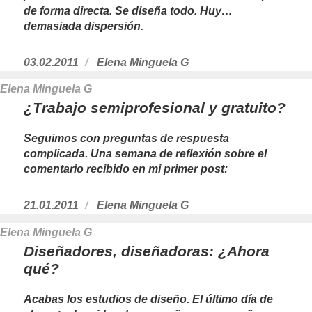
de forma directa. Se diseña todo. Huy…
demasiada dispersión.
Publicado
03.02.2011
https://www.experimenta.es/author/Ele
Elena Minguela G
el
Elena Minguela G
¿Trabajo semiprofesional y gratuito?
Seguimos con preguntas de respuesta
complicada. Una semana de reflexión sobre el
comentario recibido en mi primer post:
Publicado
21.01.2011
https://www.experimenta.es/author/Ele
Elena Minguela G
el
Elena Minguela G
Diseñadores, diseñadoras: ¿Ahora
qué?
Acabas los estudios de diseño. El último día de