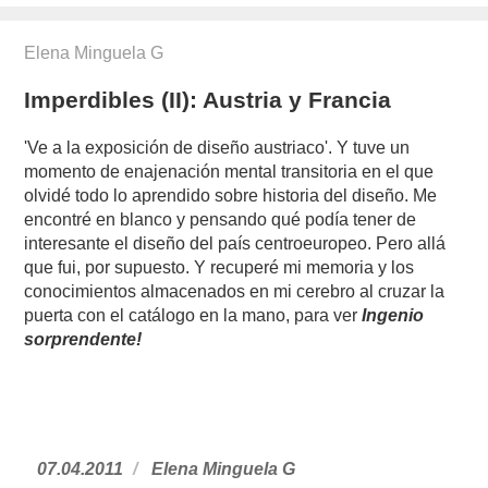
el
Elena Minguela G
Imperdibles (II): Austria y Francia
'Ve a la exposición de diseño austriaco'. Y tuve un
momento de enajenación mental transitoria en el que
olvidé todo lo aprendido sobre historia del diseño. Me
encontré en blanco y pensando qué podía tener de
interesante el diseño del país centroeuropeo. Pero allá
que fui, por supuesto. Y recuperé mi memoria y los
conocimientos almacenados en mi cerebro al cruzar la
puerta con el catálogo en la mano, para ver
Ingenio
sorprendente!
Publicado
07.04.2011
https://www.experimenta.es/author/Ele
Elena Minguela G