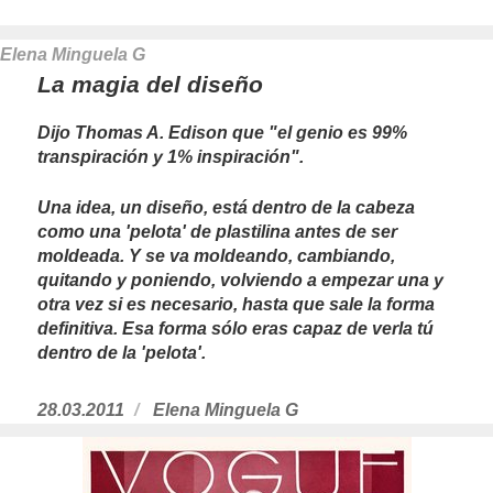
el
Elena Minguela G
La magia del diseño
Dijo Thomas A. Edison que "el genio es 99%
transpiración y 1% inspiración".
Una idea, un diseño, está dentro de la cabeza
como una 'pelota' de plastilina antes de ser
moldeada. Y se va moldeando, cambiando,
quitando y poniendo, volviendo a empezar una y
otra vez si es necesario, hasta que sale la forma
definitiva. Esa forma sólo eras capaz de verla tú
dentro de la 'pelota'.
Publicado
28.03.2011
https://www.experimenta.es/author/Ele
Elena Minguela G
el