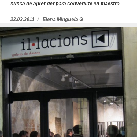
nunca de aprender para convertirte en maestro.
Publicado
22.02.2011
https://www.experimenta.es/author/Ele
Elena Minguela G
el