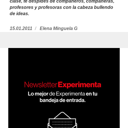
clase, te despides de compañeros, compañeras,
profesores y profesoras con la cabeza bullendo
de ideas.
Publicado
15.01.2011
https://www.experimenta.es/author/Ele
Elena Minguela G
el