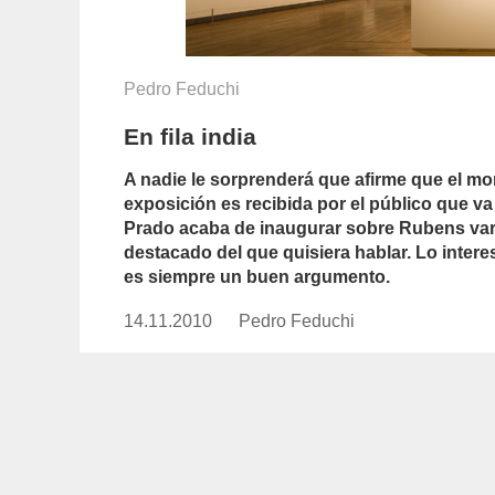
Pedro Feduchi
En fila india
A nadie le sorprenderá que afirme que el m
exposición es recibida por el público que va 
Prado acaba de inaugurar sobre Rubens var
destacado del que quisiera hablar. Lo inter
es siempre un buen argumento.
14.11.2010
Publicado
Pedro Feduchi
https://www.experimenta.es/au
el