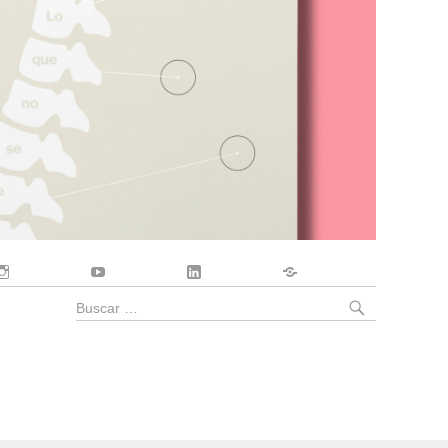
Instagram
YouTube
LinkedIn
Contacto
BUSCA
Buscar
por: