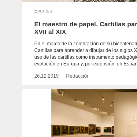
Eventos
El maestro de papel. Cartillas pa
XVII al XIX
En el marco de la celebración de su bicentenar
Cartillas para aprender a dibujar de los siglos X
uso de las cartillas como instrumento pedagógic
evolución en Europa y, por extensión, en Españ
26.12.2019
Publicado
Redacción
https://www.experimenta.es/aut
el