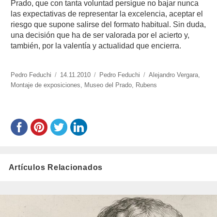
Prado, que con tanta voluntad persigue no bajar nunca
las expectativas de representar la excelencia, aceptar el
riesgo que supone salirse del formato habitual. Sin duda,
una decisión que ha de ser valorada por el acierto y,
también, por la valentía y actualidad que encierra.
https://www.experimenta.es/author/Pedro%20Feduchi/
Pedro Feduchi
Publicado
14.11.2010
Categorías
Pedro Feduchi
Etiquetas
Alejandro Vergara
,
Montaje de exposiciones
el
,
Museo del Prado
,
Rubens
Artículos Relacionados