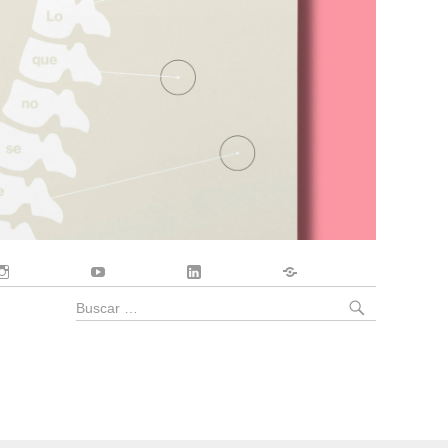
Instagram
YouTube
LinkedIn
Contacto
BUSCA
Buscar
por: