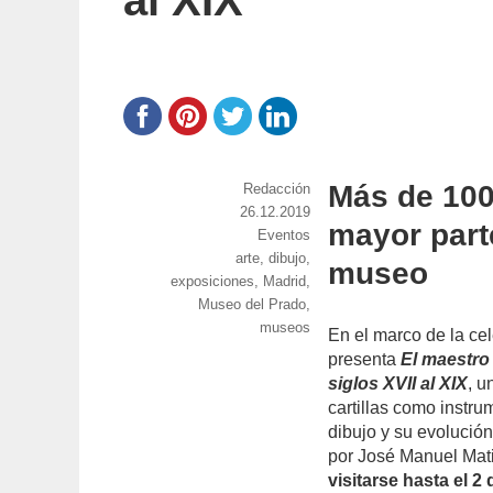
al XIX
Más de 100
https://www.experimenta.es/author/red
Redacción
Publicado
26.12.2019
mayor parte
el
Categorías
Eventos
Etiquetas
arte
,
dibujo
,
museo
exposiciones
,
Madrid
,
Museo del Prado
,
museos
En el marco de la ce
presenta
El maestro 
siglos XVII al XIX
, u
cartillas como instr
dibujo y su evolució
por José Manuel Mati
visitarse hasta el 2