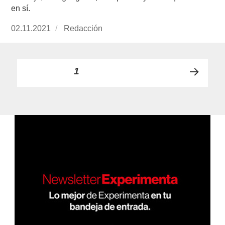
en sí.
Publicado
02.11.2021
https://www.experimenta.es/author/redaccion/
Redacción
el
Paginación
PÁGINA
1
PRÓ
de
XIMA
PÁGI
entradas
NA