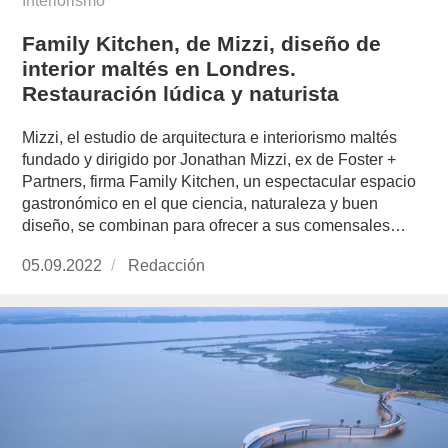
Interiorismo
Family Kitchen, de Mizzi, diseño de
interior maltés en Londres.
Restauración lúdica y naturista
Mizzi, el estudio de arquitectura e interiorismo maltés
fundado y dirigido por Jonathan Mizzi, ex de Foster +
Partners, firma Family Kitchen, un espectacular espacio
gastronómico en el que ciencia, naturaleza y buen
diseño, se combinan para ofrecer a sus comensales…
Publicado
05.09.2022
https://www.experimenta.es/author/redaccion/
Redacción
el