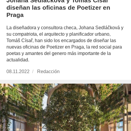
Johana Sedláčková y Tomáš Císař
diseñan las oficinas de Poetizer en
Praga
La diseñadora y consultora checa, Johana Sedláčková y
su compatriota, el arquitecto y planificador urbano,
Tomáš Císař, han sido los encargados de diseñar las
nuevas oficinas de Poetizer en Praga, la red social para
poetas y amantes del genero más importante de la
actualidad.
Publicado
08.11.2022
https://www.experimenta.es/author/redaccion/
Redacción
el