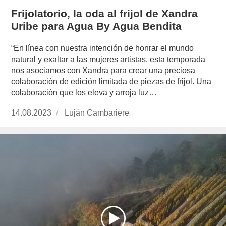
Frijolatorio, la oda al frijol de Xandra
Uribe para Agua By Agua Bendita
“En línea con nuestra intención de honrar el mundo
natural y exaltar a las mujeres artistas, esta temporada
nos asociamos con Xandra para crear una preciosa
colaboración de edición limitada de piezas de frijol. Una
colaboración que los eleva y arroja luz…
Publicado
14.08.2023
https://www.experimenta.es/author/lujan-
Luján Cambariere
el
cambariere/