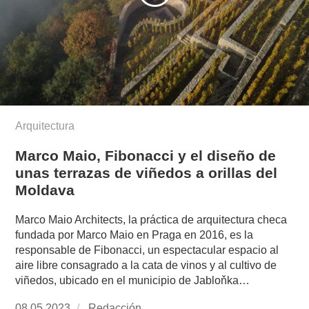
Arquitectura
Marco Maio, Fibonacci y el diseño de
unas terrazas de viñedos a orillas del
Moldava
Marco Maio Architects, la práctica de arquitectura checa
fundada por Marco Maio en Praga en 2016, es la
responsable de Fibonacci, un espectacular espacio al
aire libre consagrado a la cata de vinos y al cultivo de
viñedos, ubicado en el municipio de Jabloňka…
Publicado
08.05.2023
https://www.experimenta.es/author/redaccion/
Redacción