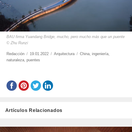
BAU firma Yuandang Bridge, mucho, pero mucho más que un puente
© Zhu Runzi
https://www.experimenta.es/author/redaccion/
Redacción
Publicado
19.01.2022
Categorías
Arquitectura
Etiquetas
China
,
ingeniería
,
naturaleza
,
puentes
el
Artículos Relacionados