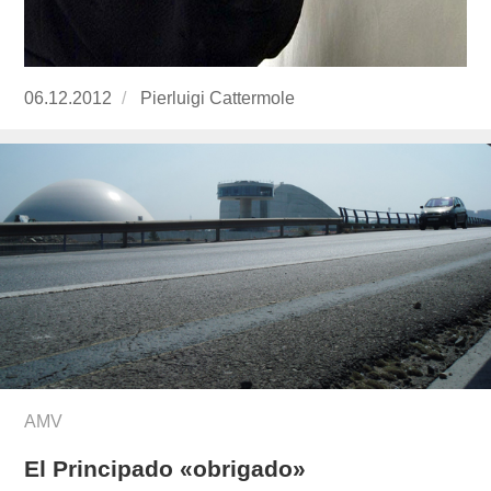
Publicado
06.12.2012
https://www.experimenta.es/author/pierluigi-
Pierluigi Cattermole
el
cattermole/
AMV
El Principado «obrigado»