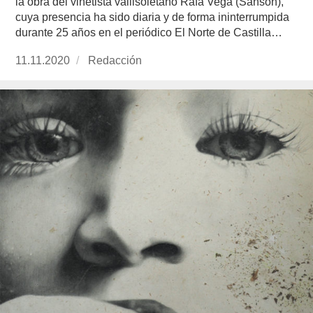
la obra del viñetista vallisoletano Rafa Vega (Sansón),
cuya presencia ha sido diaria y de forma ininterrumpida
durante 25 años en el periódico El Norte de Castilla…
Publicado
11.11.2020
https://www.experimenta.es/author/redaccion/
Redacción
el