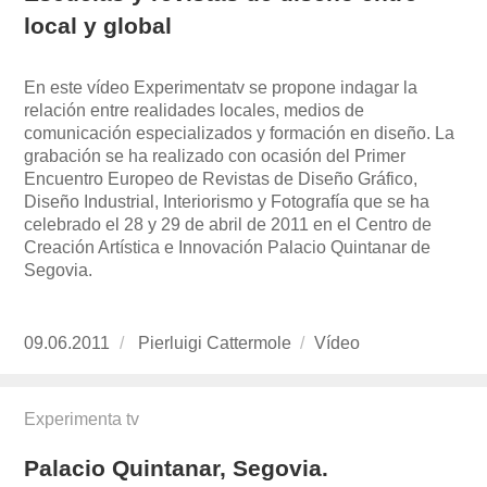
local y global
En este vídeo Experimentatv se propone indagar la
relación entre realidades locales, medios de
comunicación especializados y formación en diseño. La
grabación se ha realizado con ocasión del Primer
Encuentro Europeo de Revistas de Diseño Gráfico,
Diseño Industrial, Interiorismo y Fotografía que se ha
celebrado el 28 y 29 de abril de 2011 en el Centro de
Creación Artística e Innovación Palacio Quintanar de
Segovia.
Publicado
09.06.2011
https://www.experimenta.es/author/pierluigi-
Pierluigi Cattermole
Formato
Vídeo
el
cattermole/
Experimenta tv
Palacio Quintanar, Segovia.