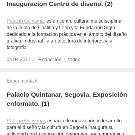
Inauguración Centro de diseño. (2)
Palacio Quintanar
es un centro cultural multidisciplinar
de la Junta de Castilla y León y la Fundación Siglo
dedicado a la formación práctica en el ámbito del diseño
gráfico, industrial, la arquitectura de interiores y la
fotografía.
Publicado
04.04.2011
https://www.experimenta.es/author/redaccion/
Redacción
Formato
Vídeo
el
Experimenta tv
Palacio Quintanar, Segovia. Exposición
enformato. (1)
Palacio Quintanar
, espacio de innovación y desarrollo
para el diseño y la cultura en Segovia inaugura su
actividad con la exposición
enformato
, una panorámica