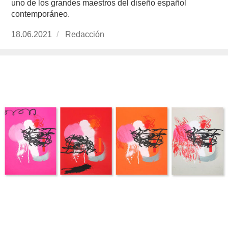
uno de los grandes maestros del diseño español
contemporáneo.
Publicado
18.06.2021
https://www.experimenta.es/author/redaccion/
Redacción
el