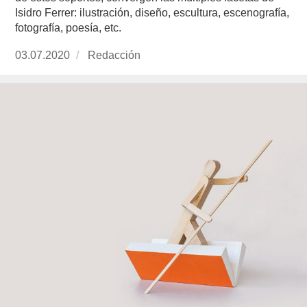
Isidro Ferrer: ilustración, diseño, escultura, escenografía,
fotografía, poesía, etc.
Publicado
03.07.2020
https://www.experimenta.es/author/redaccion/
Redacción
el