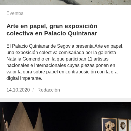
Eventos
Arte en papel, gran exposición
colectiva en Palacio Quintanar
El Palacio Quintanar de Segovia presenta Arte en papel,
una exposición colectiva comisariada por la galerista
Natalia Gomendio en la que participan 11 artistas
nacionales e internacionales cuyas piezas ponen en
valor la obra sobre papel en contraposición con la era
digital imperante.
Publicado
14.10.2020
https://www.experimenta.es/author/redaccion/
Redacción
el