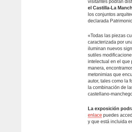
visitantes podrán dis
el Castilla-La Manch
los conjuntos arquit
declarada Patrimoni
«Todas las piezas cue
caracterizada por una
iluminan nuevos sign
sutiles modificacion
intelectual en el que 
manera, encontramos m
metonimias que encue
autor, tales como la f
la combinación de la
castellano-manchego
La exposición podrá
enlace
puedes acceder
y que está incluida 