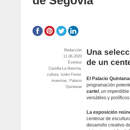
de Segovia
Una selecc
https://www.experimenta.es/author/red
Redacción
Publicado
11.06.2020
de un cent
el
Categorías
Eventos
Etiquetas
Castilla-La Mancha
,
cultura
,
Isidro Ferrer
,
El Palacio Quintana
muestras
,
Palacio
programación potente
Quintanar
cartel
, un imperdible
versátiles y prolífi
La exposición reúne
centenar de escultur
desarrollo creativo d