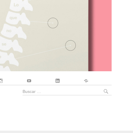
Instagram
YouTube
LinkedIn
Contacto
BUSCA
Buscar
por: