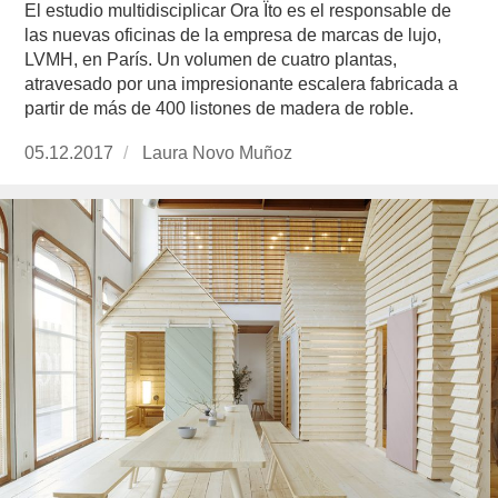
El estudio multidisciplicar Ora Ïto es el responsable de
las nuevas oficinas de la empresa de marcas de lujo,
LVMH, en París. Un volumen de cuatro plantas,
atravesado por una impresionante escalera fabricada a
partir de más de 400 listones de madera de roble.
Publicado
05.12.2017
https://www.experimenta.es/author/laura-
Laura Novo Muñoz
el
novo-
munoz/