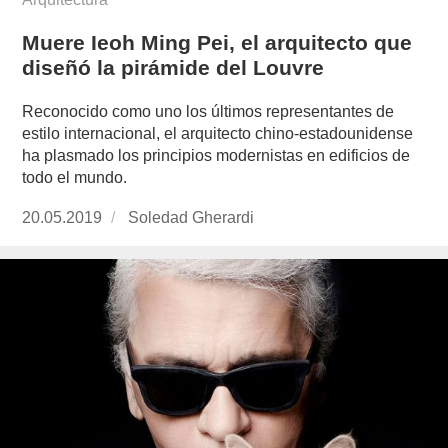
Muere Ieoh Ming Pei, el arquitecto que
diseñó la pirámide del Louvre
Reconocido como uno los últimos representantes de
estilo internacional, el arquitecto chino-estadounidense
ha plasmado los principios modernistas en edificios de
todo el mundo.
Publicado
20.05.2019
https://www.experimenta.es/author/soledad-
Soledad Gherardi
el
gherardi/