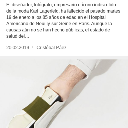
El diseñador, fotógrafo, empresario e ícono indiscutido
de la moda Karl Lagerfeld, ha fallecido el pasado martes
19 de enero a los 85 años de edad en el Hospital
Americano de Neuilly-sur-Seine en Paris. Aunque la
causas aún no se han hecho públicas, el estado de
salud del…
Publicado
20.02.2019
https://www.experimenta.es/author/cristobal-
Cristóbal Páez
el
paez/