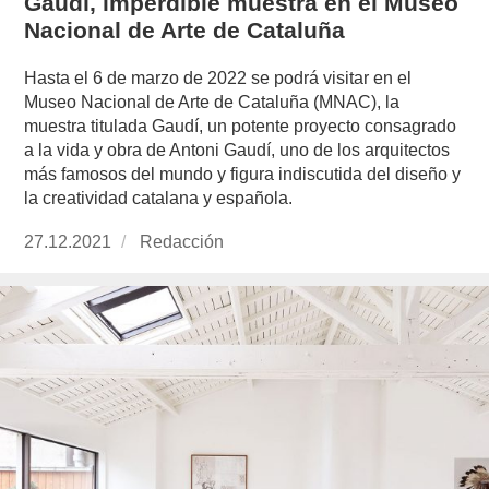
Gaudí, imperdible muestra en el Museo
Nacional de Arte de Cataluña
Hasta el 6 de marzo de 2022 se podrá visitar en el
Museo Nacional de Arte de Cataluña (MNAC), la
muestra titulada Gaudí, un potente proyecto consagrado
a la vida y obra de Antoni Gaudí, uno de los arquitectos
más famosos del mundo y figura indiscutida del diseño y
la creatividad catalana y española.
Publicado
27.12.2021
https://www.experimenta.es/author/redaccion/
Redacción
el