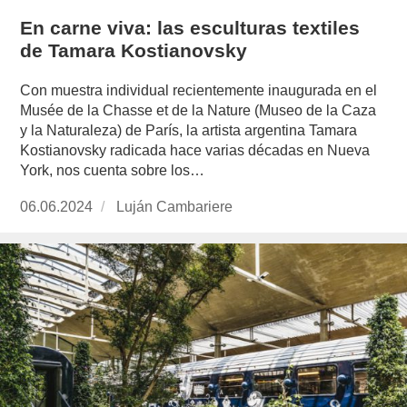
En carne viva: las esculturas textiles
de Tamara Kostianovsky
Con muestra individual recientemente inaugurada en el
Musée de la Chasse et de la Nature (Museo de la Caza
y la Naturaleza) de París, la artista argentina Tamara
Kostianovsky radicada hace varias décadas en Nueva
York, nos cuenta sobre los…
Publicado
06.06.2024
https://www.experimenta.es/author/lujan-
Luján Cambariere
el
cambariere/