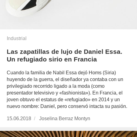
Industrial
Las zapatillas de lujo de Daniel Essa.
Un refugiado sirio en Francia
Cuando la familia de Nabil Essa dejó Homs (Siria)
huyendo de la guerra, el diseñador ya contaba con un
privilegiado recorrido ligado a la moda (como
presentador televisivo y «fashionista»). En Francia, el
joven obtuvo el estatus de «refugiado» en 2014 y un
nuevo nombre: Daniel, pero conservó intacta su pasión.
Publicado
15.06.2018
https://www.experimenta.es/author/joselina-
Joselina Berraz Montyn
el
berraz-
montyn/