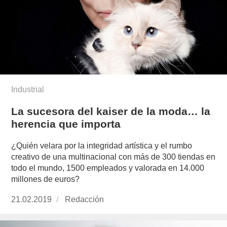
Industrial
La sucesora del kaiser de la moda… la
herencia que importa
¿Quién velara por la integridad artística y el rumbo
creativo de una multinacional con más de 300 tiendas en
todo el mundo, 1500 empleados y valorada en 14.000
millones de euros?
Publicado
21.02.2019
https://www.experimenta.es/author/redaccion/
Redacción
el