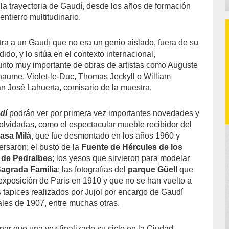
 la trayectoria de Gaudí, desde los años de formación
entierro multitudinario.
ra a un Gaudí que no era un genio aislado, fuera de su
ido, y lo sitúa en el contexto internacional,
nto muy importante de obras de artistas como Auguste
aume, Violet-le-Duc, Thomas Jeckyll o William
n José Lahuerta, comisario de la muestra.
dí
podrán ver por primera vez importantes novedades y
olvidadas, como el espectacular mueble recibidor del
asa Milà
, que fue desmontado en los años 1960 y
ersaron; el busto de la
Fuente de Hércules de los
o de Pedralbes
; los yesos que sirvieron para modelar
agrada Família
; las fotografías del
parque Güell
que
 exposición de Paris en 1910 y que no se han vuelto a
s tapices realizados por Jujol por encargo de Gaudí
ales de 1907, entre muchas otras.
ar que una vez finalizado su ciclo en la Ciudad