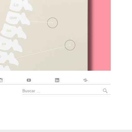
Instagram
YouTube
LinkedIn
Contacto
BUSCA
Buscar
por: