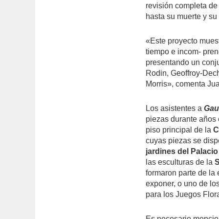
revisión completa de
hasta su muerte y su 
«Este proyecto muest
tiempo e incom- prend
presentando un conju
Rodin, Geoffroy-Dech
Morris», comenta Jua
Los asistentes a
Gau
piezas durante años 
piso principal de la
C
cuyas piezas se disp
jardines del Palaci
las esculturas de la
S
formaron parte de la
exponer, o uno de lo
para los Juegos Flor
Es necesario mencion