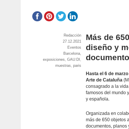
Más de 650
https://www.experimenta.es/author/red
Redacción
Publicado
27.12.2021
diseño y mo
el
Categorías
Eventos
Etiquetas
Barcelona
,
documentos
exposiciones
,
GAU:DI
,
muestras
,
paris
Hasta el 6 de marzo
Arte de Cataluña
(MN
consagrado a la vida
famosos del mundo y f
y española.
Organizada en colab
más de 650 objetos ar
documentos, planos y 