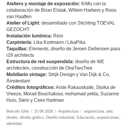
Ateliers y montaje de exposición:
KiMu con la
colaboración de Brian Elstak, Willem Harbers y Roos
van Haaften
Atelier of Light:
desarrollado con Stichting TOEVAL
GEZOCHT
Instalación lumínica:
Rein
Carpintería:
Lika Kortmann / LikaPika
Taquillas:
Elements
, diseño de Jeroen Dellensen para
i29 architects
Estructura de red suspendida:
diseño de WE
architecten, construcción de OneTwoTree
Mobiliario vintage:
Strijk Design y Van Dijk & Co,
Ámsterdam
Créditos fotográficos:
Aiste Rakauskaite, Stoika de
Vreeze, Morad Bouchakour, mohamad yekta, Suzanne
Huis, Stein y Cees Hartman
https://www.experimenta.es/author/marcelo-
Marcelo Ghio
Publicado
15.06.2026
Categorías
Arquitectura
Etiquetas
arquitectura
,
arte
,
ghio/
diseño
,
diseño gráfico
el
,
Diseño Industrial
,
Educación
,
exposiciones
,
identidad