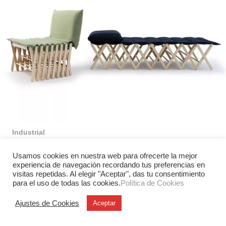
Industrial
Brando y Giuseppe Arezzi: diseño
Usamos cookies en nuestra web para ofrecerte la mejor
nómada y multifuncional
experiencia de navegación recordando tus preferencias en
Brando, diseñado por Giuseppe Arezzi para Campeggi,
visitas repetidas. Al elegir "Aceptar", das tu consentimiento
para el uso de todas las cookies.
Política de Cookies
reinterpreta el tradicional catre de campaña como un
mueble transformable que funciona como…
Ajustes de Cookies
Aceptar