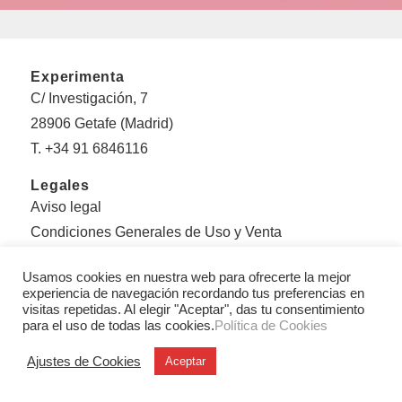
Experimenta
C/ Investigación, 7
28906 Getafe (Madrid)
T. +34 91 6846116
Legales
Aviso legal
Condiciones Generales de Uso y Venta
Politica de privacidad
Usamos cookies en nuestra web para ofrecerte la mejor
Política de cookies
experiencia de navegación recordando tus preferencias en
visitas repetidas. Al elegir "Aceptar", das tu consentimiento
Sobre Experimenta
para el uso de todas las cookies.
Política de Cookies
Editorial Experimenta
Ajustes de Cookies
Aceptar
Equipo