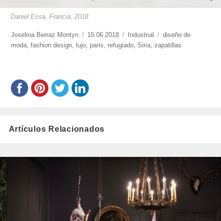
Daniel Essa, Francia, 2018
https://www.experimenta.es/author/joselina-
Joselina Berraz Montyn
Publicado
15.06.2018
Categorías
Industrial
Etiquetas
diseño de
berraz-
moda
,
fashion design
,
lujo
,
el
paris
,
refugiado
,
Siria
,
zapatillas
montyn/
Artículos Relacionados