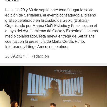
Los días 29 y 30 de septiembre tendrá lugar la sexta
edición de Serifalaris, el evento consagrado al diseño
gráfico celebrado en la ciudad de Getxo (Bizkaia).
Organizado por Marina Goñi Estudio y Freskue, con el
apoyo del Ayuntamiento de Getxo y Experimenta como
medio colaborador, esta nueva entrega de Serifalaris
cuenta con la presencia de Marta Cerdà, Puño,
Interbrand y Diego Areso, entre otros.
Publicado
20.09.2017
https://www.experimenta.es/author/redaccion/
Redacción
el