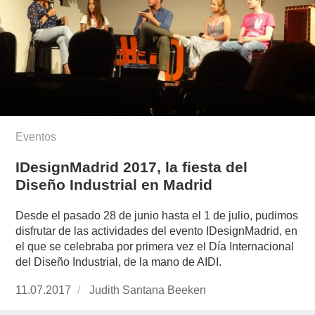
Eventos
IDesignMadrid 2017, la fiesta del
Diseño Industrial en Madrid
Desde el pasado 28 de junio hasta el 1 de julio, pudimos
disfrutar de las actividades del evento IDesignMadrid, en
el que se celebraba por primera vez el Día Internacional
del Diseño Industrial, de la mano de AIDI.
Publicado
11.07.2017
https://www.experimenta.es/author/judith-
Judith Santana Beeken
el
santana-