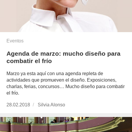
Eventos
Agenda de marzo: mucho diseño para
combatir el frío
Marzo ya esta aquí con una agenda repleta de
actividades que promueven el diseño. Exposiciones,
charlas, ferias, concursos… Mucho diseño para combatir
el frío.
Publicado
28.02.2018
https://www.experimenta.es/author/silvia-
Silvia Alonso
el
alonso/