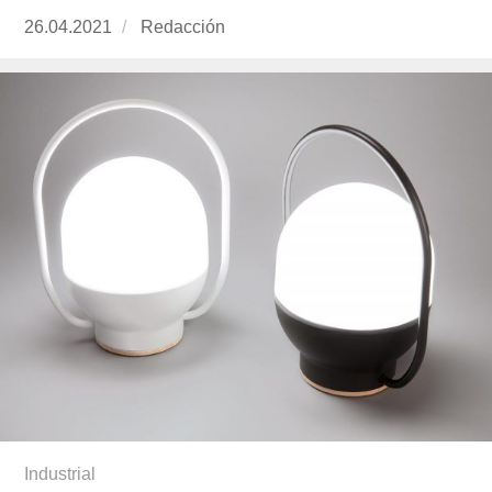
Publicado
26.04.2021
https://www.experimenta.es/author/redaccion/
Redacción
el
Industrial