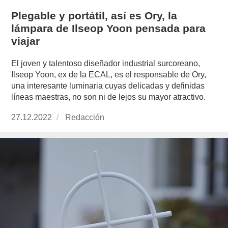
Plegable y portátil, así es Ory, la
lámpara de Ilseop Yoon pensada para
viajar
El joven y talentoso diseñador industrial surcoreano,
Ilseop Yoon, ex de la ECAL, es el responsable de Ory,
una interesante luminaria cuyas delicadas y definidas
líneas maestras, no son ni de lejos su mayor atractivo.
Publicado
27.12.2022
https://www.experimenta.es/author/redaccion/
Redacción
el