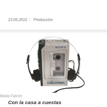
Publicado
23.05.2012
https://www.experimenta.es/author/producci
Producción
el
Marta Falcón
Con la casa a cuestas