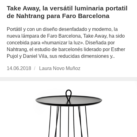
Take Away, la versátil luminaria portatil
de Nahtrang para Faro Barcelona
Portátil y con un diseño desenfadado y moderno, la
nueva lámpara de Faro Barcelona, Take Away, ha sido
concebida para «humanizar la luz». Diseñada por
Nahtrang, el estudio de barcelonés liderado por Esther
Pujol y Daniel Vila, sus reducidas dimensiones y..
Publicado
14.06.2018
https://www.experimenta.es/author/laura-
Laura Novo Muñoz
el
novo-
munoz/