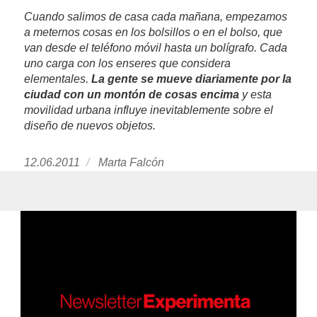
Cuando salimos de casa cada mañana, empezamos
a meternos cosas en los bolsillos o en el bolso, que
van desde el teléfono móvil hasta un bolígrafo. Cada
uno carga con los enseres que considera
elementales.
La gente se mueve diariamente por la
ciudad con un montón de cosas encima
y esta
movilidad urbana influye inevitablemente sobre el
diseño de nuevos objetos.
Publicado
12.06.2011
https://www.experimenta.es/author/Marta%2
Marta Falcón
el