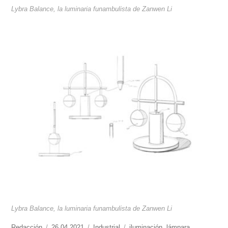
Lybra Balance, la luminaria funambulista de Zanwen Li
Lybra Balance, la luminaria funambulista de Zanwen Li
https://www.experimenta.es/author/redaccion/
Redacción
Publicado
26.04.2021
Categorías
Industrial
Etiquetas
iluminación
,
lámpara
,