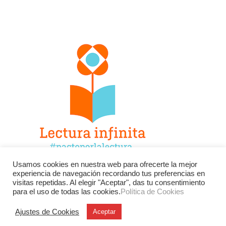
Usamos cookies en nuestra web para ofrecerte la mejor
experiencia de navegación recordando tus preferencias en
Facebook
Twitter
Instagram
visitas repetidas. Al elegir "Aceptar", das tu consentimiento
para el uso de todas las cookies.
Política de Cookies
YouTube
LinkedIn
Contacto
Ajustes de Cookies
Aceptar
BU
Buscar