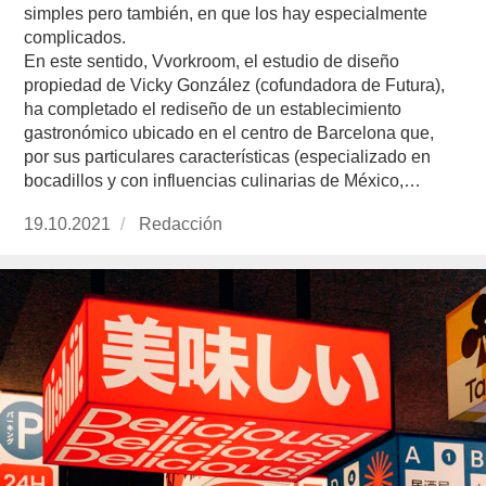
simples pero también, en que los hay especialmente
complicados.
En este sentido, Vvorkroom, el estudio de diseño
propiedad de Vicky González (cofundadora de Futura),
ha completado el rediseño de un establecimiento
gastronómico ubicado en el centro de Barcelona que,
por sus particulares características (especializado en
bocadillos y con influencias culinarias de México,…
Publicado
19.10.2021
https://www.experimenta.es/author/redaccion/
Redacción
el