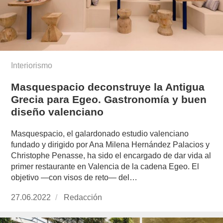
Interiorismo
Masquespacio deconstruye la Antigua
Grecia para Egeo. Gastronomía y buen
diseño valenciano
Masquespacio, el galardonado estudio valenciano
fundado y dirigido por Ana Milena Hernández Palacios y
Christophe Penasse, ha sido el encargado de dar vida al
primer restaurante en Valencia de la cadena Egeo. El
objetivo —con visos de reto— del…
Publicado
27.06.2022
https://www.experimenta.es/author/redaccion/
Redacción
el