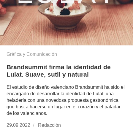
Gráfica y Comunicación
Brandsummit firma la identidad de
Lulat. Suave, sutil y natural
El estudio de diseño valenciano Brandsummit ha sido el
encargado de desarrollar la identidad de Lulat, una
heladería con una novedosa propuesta gastronómica
que busca hacerse un lugar en el corazón y el paladar
de los valencianos.
Publicado
29.09.2022
https://www.experimenta.es/author/redaccion/
Redacción
el