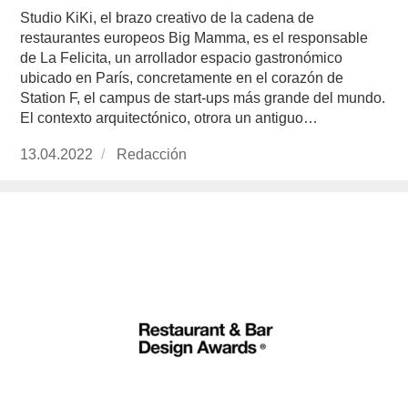
Studio KiKi, el brazo creativo de la cadena de
restaurantes europeos Big Mamma, es el responsable
de La Felicita, un arrollador espacio gastronómico
ubicado en París, concretamente en el corazón de
Station F, el campus de start-ups más grande del mundo.
El contexto arquitectónico, otrora un antiguo…
Publicado
13.04.2022
https://www.experimenta.es/author/redaccion/
Redacción
el