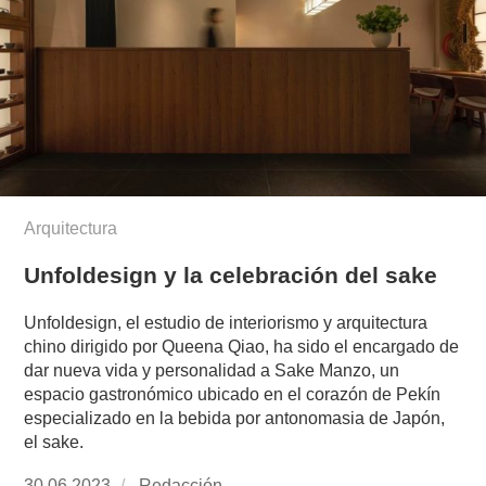
Arquitectura
Unfoldesign y la celebración del sake
Unfoldesign, el estudio de interiorismo y arquitectura
chino dirigido por Queena Qiao, ha sido el encargado de
dar nueva vida y personalidad a Sake Manzo, un
espacio gastronómico ubicado en el corazón de Pekín
especializado en la bebida por antonomasia de Japón,
el sake.
Publicado
30.06.2023
https://www.experimenta.es/author/redaccion/
Redacción