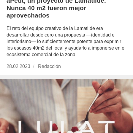
àPetit, un proyecto de Lamatilde.
Nunca 40 m2 fueron mejor
aprovechados
El reto del equipo creativo de la Lamatilde era
desarrollar desde cero una propuesta —identidad e
interiorismo— lo suficientemente potente para exprimir
los escasos 40m2 del local y ayudarlo a imponerse en el
ecosistema comercial de la zona.
Publicado
28.02.2023
https://www.experimenta.es/author/redaccion/
Redacción
el