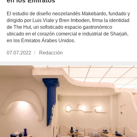
­en los Emiratos
El estudio de diseño neozelandés Makebardo, fundado y
dirigido por Luis Viale y Bren Imboden, firma la identidad
de The Hut, un sofisticado espacio gastronómico
ubicado en el corazón comercial e industrial de Sharjah,
en los Emiratos Árabes Unidos.
Publicado
07.07.2022
https://www.experimenta.es/author/redaccion/
Redacción
el