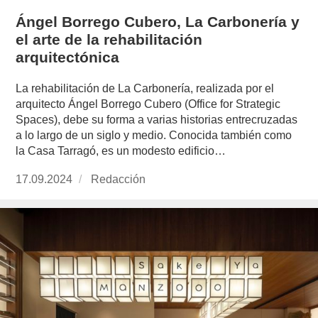
Ángel Borrego Cubero, La Carbonería y
el arte de la rehabilitación
arquitectónica
La rehabilitación de La Carbonería, realizada por el
arquitecto Ángel Borrego Cubero (Office for Strategic
Spaces), debe su forma a varias historias entrecruzadas
a lo largo de un siglo y medio. Conocida también como
la Casa Tarragó, es un modesto edificio…
Publicado
17.09.2024
https://www.experimenta.es/author/redaccion/
Redacción
el