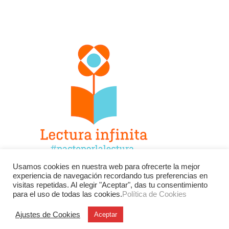
Usamos cookies en nuestra web para ofrecerte la mejor
experiencia de navegación recordando tus preferencias en
Facebook
Twitter
Instagram
visitas repetidas. Al elegir "Aceptar", das tu consentimiento
para el uso de todas las cookies.
Política de Cookies
YouTube
LinkedIn
Contacto
Ajustes de Cookies
Aceptar
BU
Buscar