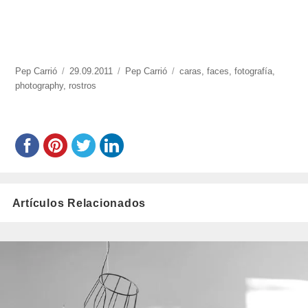
https://www.experimenta.es/author/Pep%20Carrió/
Pep Carrió
Publicado
29.09.2011
Categorías
Pep Carrió
Etiquetas
caras
,
faces
,
fotografía
,
photography
,
rostros
el
Artículos Relacionados