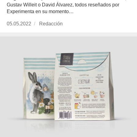
Gustav Willeit o David Álvarez, todos reseñados por
Experimenta en su momento…
Publicado
05.05.2022
https://www.experimenta.es/author/redaccion/
Redacción
el