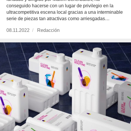
conseguido hacerse con un lugar de privilegio en la
ultracompetitiva escena local gracias a una interminable
serie de piezas tan atractivas como arriesgadas…
Publicado
08.11.2022
https://www.experimenta.es/author/redaccion/
Redacción
el