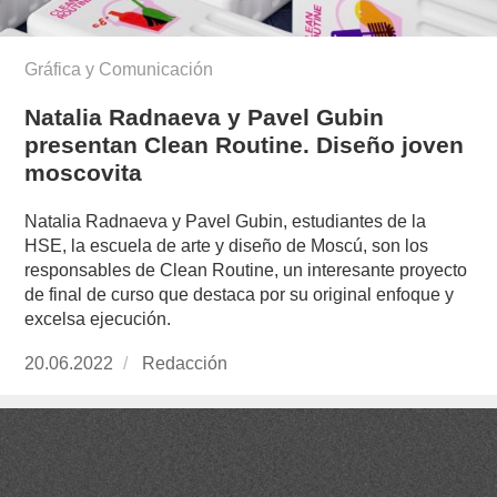
Gráfica y Comunicación
Natalia Radnaeva y Pavel Gubin
presentan Clean Routine. Diseño joven
moscovita
Natalia Radnaeva y Pavel Gubin, estudiantes de la
HSE, la escuela de arte y diseño de Moscú, son los
responsables de Clean Routine, un interesante proyecto
de final de curso que destaca por su original enfoque y
excelsa ejecución.
Publicado
20.06.2022
https://www.experimenta.es/author/redaccion/
Redacción
el