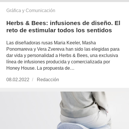
Gráfica y Comunicación
Herbs & Bees: infusiones de diseño. El
reto de estimular todos los sentidos
Las diseñadoras rusas Maria Keeler, Masha
Ponomareva y Vera Zvereva han sido las elegidas para
dar vida y personalidad a Herbs & Bees, una exclusiva
línea de infusiones producida y comercializada por
Honey House. La propuesta de…
Publicado
08.02.2022
https://www.experimenta.es/author/redaccion/
Redacción
el