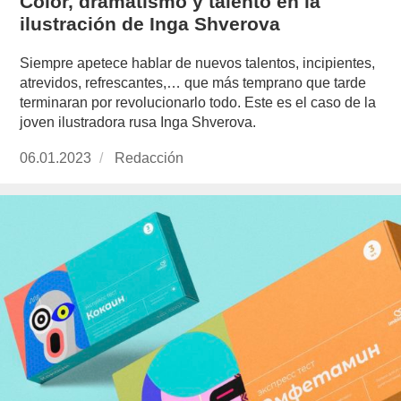
Color, dramatismo y talento en la
ilustración de Inga Shverova
Siempre apetece hablar de nuevos talentos, incipientes,
atrevidos, refrescantes,… que más temprano que tarde
terminaran por revolucionarlo todo. Este es el caso de la
joven ilustradora rusa Inga Shverova.
Publicado
06.01.2023
https://www.experimenta.es/author/redaccion/
Redacción
el