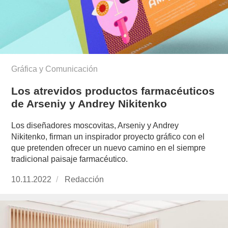
Gráfica y Comunicación
Los atrevidos productos farmacéuticos
de Arseniy y Andrey Nikitenko
Los diseñadores moscovitas, Arseniy y Andrey
Nikitenko, firman un inspirador proyecto gráfico con el
que pretenden ofrecer un nuevo camino en el siempre
tradicional paisaje farmacéutico.
Publicado
10.11.2022
https://www.experimenta.es/author/redaccion/
Redacción
el