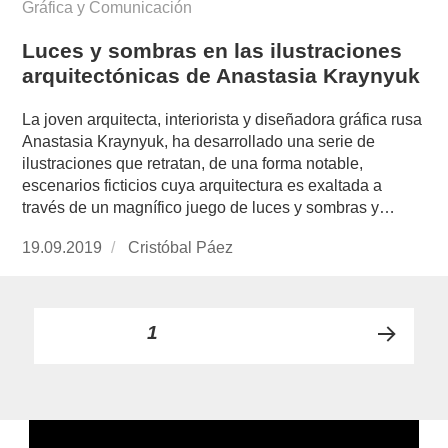
Gráfica y Comunicación
Luces y sombras en las ilustraciones
arquitectónicas de Anastasia Kraynyuk
La joven arquitecta, interiorista y diseñadora gráfica rusa
Anastasia Kraynyuk, ha desarrollado una serie de
ilustraciones que retratan, de una forma notable,
escenarios ficticios cuya arquitectura es exaltada a
través de un magnífico juego de luces y sombras y…
Publicado
19.09.2019
https://www.experimenta.es/author/cristobal-
Cristóbal Páez
el
paez/
Paginación
PÁGINA
1
PRÓ
de
XIMA
PÁGI
entradas
NA