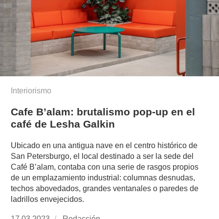
Interiorismo
Cafe B’alam: brutalismo pop-up en el
café de Lesha Galkin
Ubicado en una antigua nave en el centro histórico de
San Petersburgo, el local destinado a ser la sede del
Café B’alam, contaba con una serie de rasgos propios
de un emplazamiento industrial: columnas desnudas,
techos abovedados, grandes ventanales o paredes de
ladrillos envejecidos.
Publicado
17.03.2023
https://www.experimenta.es/author/redaccion/
Redacción