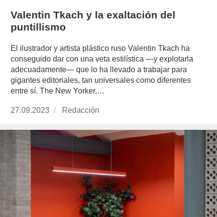
Valentin Tkach y la exaltación del
puntillismo
El ilustrador y artista plástico ruso Valentin Tkach ha
conseguido dar con una veta estilística —y explotarla
adecuadamente— que lo ha llevado a trabajar para
gigantes editoriales, tan universales como diferentes
entre sí. The New Yorker,…
Publicado
27.09.2023
https://www.experimenta.es/author/redaccion/
Redacción
el