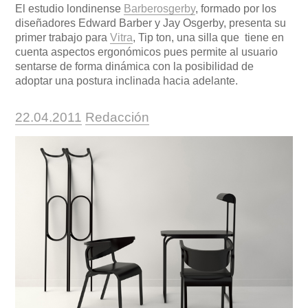
El estudio londinense
Barberosgerby
, formado por los
diseñadores Edward Barber y Jay Osgerby, presenta su
primer trabajo para
Vitra
, Tip ton, una silla que tiene en
cuenta aspectos ergonómicos pues permite al usuario
sentarse de forma dinámica con la posibilidad de
adoptar una postura inclinada hacia adelante.
Publicado
https://www.experimenta.es/author/re
22.04.2011
Redacción
el