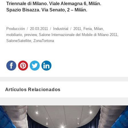
Triennale di Milano. Viale Alemagna 6, Milán.
Spazio Bisazza. Via Senato, 2 – Milán.
https://www.experimenta.es/author/produccion/
Producción
Publicado
20.03.2011
Categorías
Industrial
Etiquetas
2011
,
Feria
,
Milan
,
mobiliario
,
preview
el
,
Salone Internazionale del Mobile di Milano 2011
,
SaloneSatellite
,
ZonaTortona
Artículos Relacionados