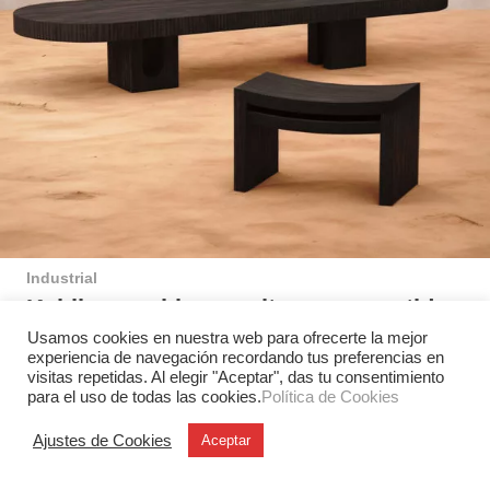
Industrial
Kabila: muebles y cultura compartida
Usamos cookies en nuestra web para ofrecerte la mejor
El diseñador Terry Aidoo presenta Kabila, una colección
experiencia de navegación recordando tus preferencias en
de mobiliario inspirada en el papel social y cultural del
visitas repetidas. Al elegir "Aceptar", das tu consentimiento
patio tradicional…
para el uso de todas las cookies.
Política de Cookies
Ajustes de Cookies
Aceptar